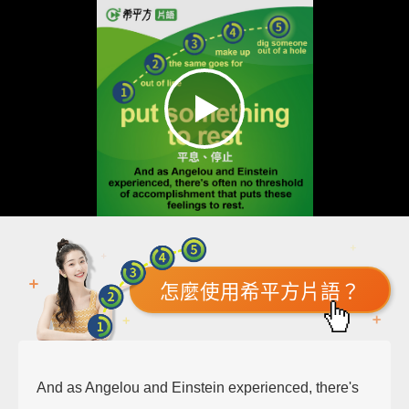
怎麼使用希平方片語？
And as Angelou and Einstein experienced, there's