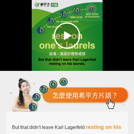
怎麼使用希平方片語？
resting on his
But that didn't leave Karl Lagerfeld