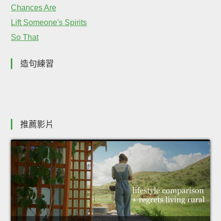
Chances Are
Lift Someone's Spirits
So That
造句練習
推薦影片