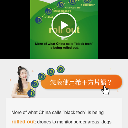
怎麼使用希平方片語？
More of what China calls "black tech" is being
rolled out
: drones to monitor border areas, dogs