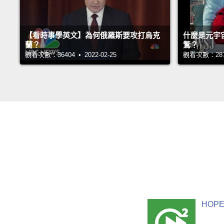
【看時事學英文】為何俄羅斯要攻打烏克
什麼是元宇
蘭？
鶩？
觀看次數：36404 • 2022-02-25
觀看次數：28790
HOPE