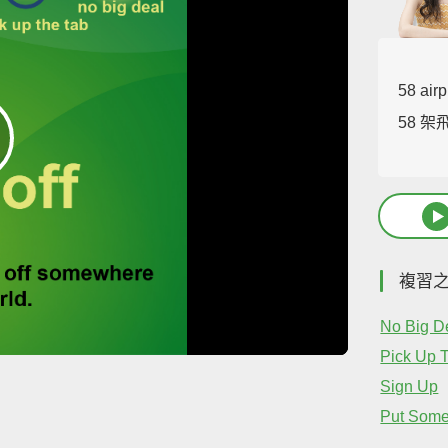
58 airp
58 
複習
No Big D
Pick Up 
Sign Up
Put Some