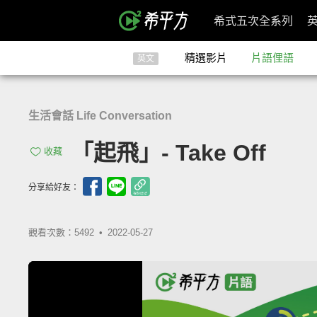
希式五次全系列
精選影片
片語俚語
英文
生活會話 Life Conversation
「起飛」- Take Off
收藏
分享給好友：
觀看次數：5492 •
2022-05-27