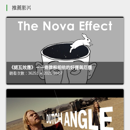
推薦影片
《諾瓦效應》－－骨牌般相依的好運與厄運
觀看次數：36251 • 2021-10-07