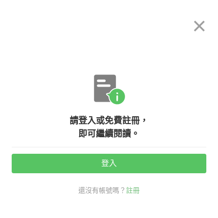
希平方
×
攻其不背
立即使用
App 開放下載中
購買課程
登入/註冊
英文專欄教學
請登入或免費註冊，
【介係詞分辨】『三天後』的英文是
即可繼續閱讀。
after three days 還是 in three
days？
登入
還沒有帳號嗎？
註冊
活動期間：
7/31 ~ 8/28