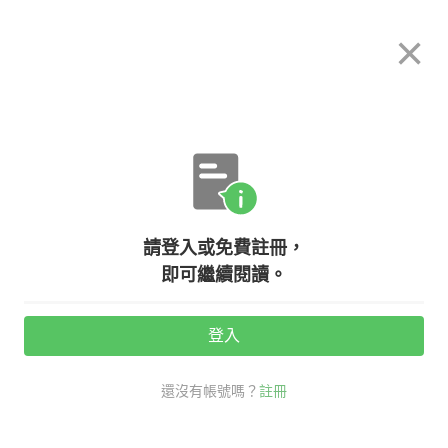
希平方
×
攻其不背
立即使用
App 開放下載中
購買課程
登入/註冊
英文專欄教學
請登入或免費註冊，
【NG 英文】在 E-mail 裡要跟上司或
即可繼續閱讀。
客戶道謝，該如何表達？ 一次學會
13 種『感謝』的英文用法
登入
還沒有帳號嗎？
註冊
活動期間：
7/31 ~ 8/28