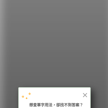
英文癌：
破解【NG 英文】，讓你的英文更道地！
希平方
學英文的新希望
HOPE English 希平方學英文
×
加入我們 / 追蹤：
想查單字用法，卻找不到答案？