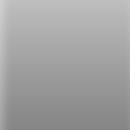
(O) Are you feeling ok?
用 Are you sick? 表達時可能會被誤解成「你是不是有
病？」，所以若要問對方「是不是生病了?」，可以說
Are you feeling ok?
學完了這些用語，相信我們又離母語人士的英文程度
更進一步囉～記得每天回來閱讀專欄，讓我們一起英
文 UP UP！
希平方