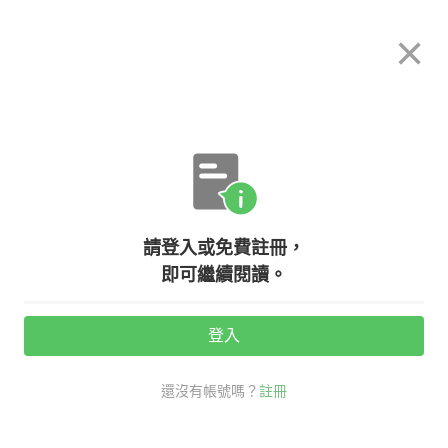
希平方
×
攻其不背
立即使用
App 開放下載中
購買課程
登入/註冊
英文專欄教學
請登入或免費註冊，
【生活英文】『你生病了嗎？』英文
即可繼續閱讀。
可不是『Are you sick?』喔！
登入
活動期間：
7/31 ~ 8/28
還沒有帳號嗎？
註冊