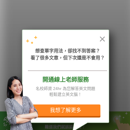
學英文的新希望
HOPE English 希平方學英文
×
加入我們 / 追蹤：
想查單字用法，卻找不到答案？
看了很多文章，但下次還是不會用？
開通線上老師服務
電話：02-2727-1778
( 週一至週五 9:00-12:00、13:30-18:00，國定假日除外 )
E-mail：service@hopenglish.com
名校師資 24hr 為您解答英文問題
統編：24746401
輕鬆建立英文腦！
攻其不背
ICRT
隱私權與服務條款
精選影片
翰林
說明與導覽
我想了解更多
每日片語
關於我們
專欄教學
媒體報導
因為英文不好無法加薪升職
難道我們就該認命嗎？