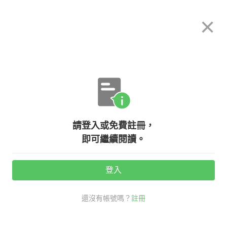
希平方
×
攻其不背
立即使用
App 開放下載中
購買課程
登入/註冊
英文專欄教學
請登入或免費註冊，
stick in someone's head 是什麼意
即可繼續閱讀。
思？認識 stick 的相關片語
登入
活動期間：
7/31 ~ 8/28
還沒有帳號嗎？
註冊
老師救救我
生活英文
口說英語充電站