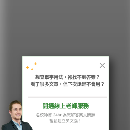
希平方
學英文的新希望
HOPE English 希平方學英文
×
加入我們 / 追蹤：
想查單字用法，卻找不到答案？
看了很多文章，但下次還是不會用？
電話：02-2727-1778
( 週一至週五 9:00-12:00、13:30-18:00，國定假日除外 )
E-mail：service@hopenglish.com
統編：24746401
開通線上老師服務
名校師資 24hr 為您解答英文問題
攻其不背
ICRT
隱私權與服務條款
輕鬆建立英文腦！
精選影片
翰林
說明與導覽
每日片語
關於我們