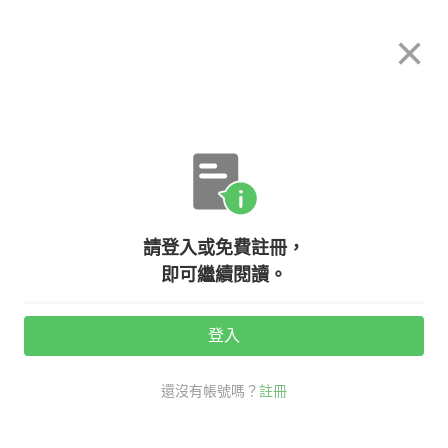
希平方
×
攻其不背
立即使用
App 開放下載中
購買課程
登入/註冊
英文專欄教學
請登入或免費註冊，
『Big Apple』不是大蘋果的意思
即可繼續閱讀。
啦！來學學 apple 的英文有趣片語！
登入
活動期間：
7/31 ~ 8/28
還沒有帳號嗎？
註冊
老外其實這樣說
口說英語充電站