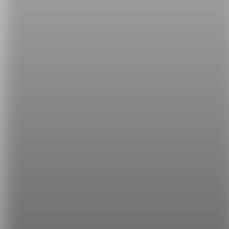
說什麼！牛頭不對馬嘴的。)
今天的你是不是也學到了有趣的英文知識呢！如果喜
歡今天的內容，請記得每天關注希平方，每天增進自
己的英文技能喔！
希平方
學英文的新希望
HOPE English 希平方學英文