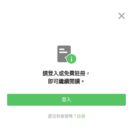
希平方
×
攻其不背
立即使用
App 開放下載中
購買課程
登入/註冊
英文專欄教學
請登入或免費註冊，
『Big Apple』不是大蘋果的意思
即可繼續閱讀。
啦！來學學 apple 的英文有趣片語！
登入
活動期間：
7/31 ~ 8/28
還沒有帳號嗎？
註冊
老外其實這樣說
口說英語充電站