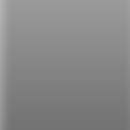
說什麼！牛頭不對馬嘴的。)
今天的你是不是也學到了有趣的英文知識呢！如果喜
歡今天的內容，請記得每天關注希平方，每天增進自
己的英文技能喔！
希平方
學英文的新希望
HOPE English 希平方學英文