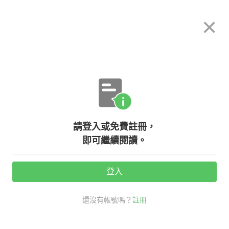
希平方
×
攻其不背
立即使用
App 開放下載中
購買課程
登入/註冊
英文專欄教學
請登入或免費註冊，
【生活英文】追劇、追星必學！『腦
即可繼續閱讀。
粉、腦補』英文怎麼說？
登入
活動期間：
7/31 ~ 8/28
還沒有帳號嗎？
註冊