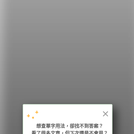
希平方
學英文的新希望
HOPE English 希平方學英文
×
加入我們 / 追蹤：
想查單字用法，卻找不到答案？
看了很多文章，但下次還是不會用？