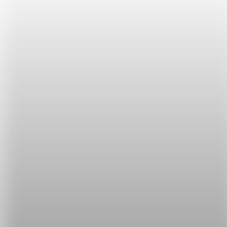
日出之後的一小段時間
。
The golden hour is perfect for photos, wouldn't
you say? 日落前或日出後超適合拍照，你不覺得
嗎？
blue hour 日出之前或日落之後的一小
段時間
blue hour 字面上是「藍色時間」也就是
日出之前或日
落之後的一小段時間
。
I tend to get sentimental during the blue hour. 我
在日出前或日落後常常會很多愁善感。