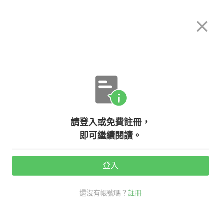
希平方
×
攻其不背
立即使用
App 開放下載中
購買課程
登入/註冊
Uncategorized
請登入或免費註冊，
witching hour 是什麼意思？時間片
即可繼續閱讀。
語大集合！
登入
活動期間：
7/31 ~ 8/28
還沒有帳號嗎？
註冊
分享給好友：