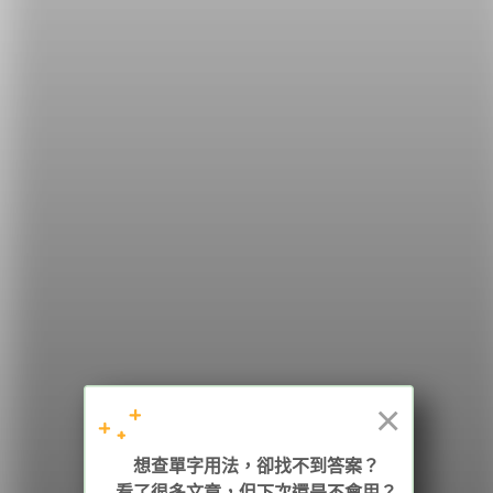
希平方
學英文的新希望
HOPE English 希平方學英文
×
加入我們 / 追蹤：
想查單字用法，卻找不到答案？
看了很多文章，但下次還是不會用？