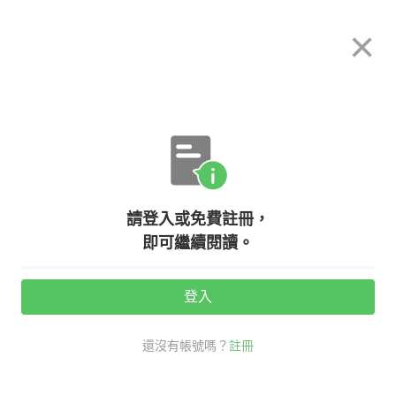
希平方
×
攻其不背
立即使用
App 開放下載中
購買課程
登入/註冊
英文專欄教學
請登入或免費註冊，
地理知識大探險－－各種地形英文怎
即可繼續閱讀。
麼說？
登入
活動期間：
7/31 ~ 8/28
還沒有帳號嗎？
註冊
看英文學新知
專業英文
地形英文