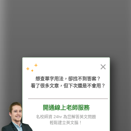
希平方
學英文的新希望
HOPE English 希平方學英文
×
加入我們 / 追蹤：
想查單字用法，卻找不到答案？
看了很多文章，但下次還是不會用？
開通線上老師服務
電話：02-2727-1778
( 週一至週五 9:00-12:00、13:30-18:00，國定假日除外 )
E-mail：service@hopenglish.com
名校師資 24hr 為您解答英文問題
統編：24746401
輕鬆建立英文腦！