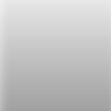
這句我們就直接看例句吧～
You left our concert tickets at home?
You're as
much use as a screen door on a submarine!（
你
把演唱會門票留在家裡？
你腦袋裝大便嗎？）
**最後溫馨小提醒，這篇專欄是要教大家如何保護自
己、認得這些創意的字眼，但千萬不可以學完拿來罵
別人唷！