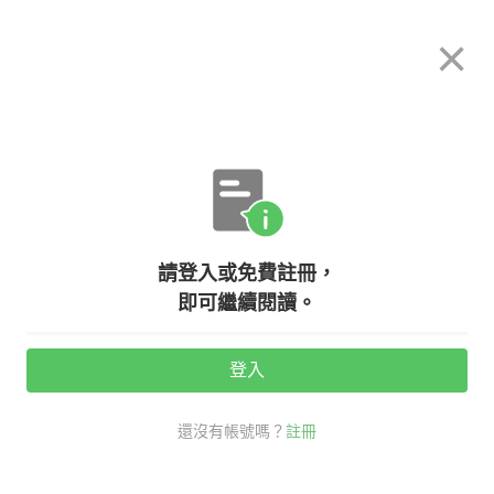
希平方
×
攻其不背
立即使用
App 開放下載中
購買課程
登入/註冊
英文專欄教學
請登入或免費註冊，
【創意英文】Chocolate teapot 巧
即可繼續閱讀。
克力茶壺，真正意思是 ?
登入
活動期間：
7/31 ~ 8/28
還沒有帳號嗎？
註冊