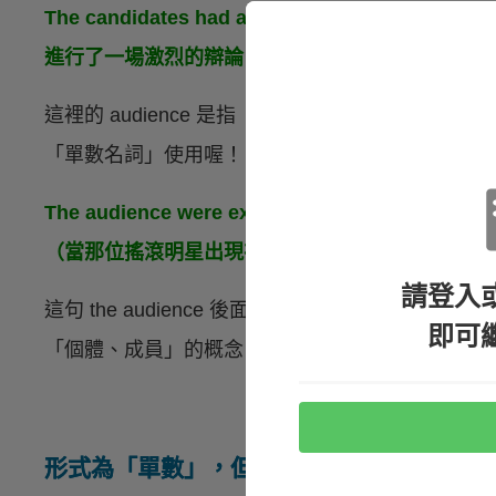
The candidates had a fierce debate in fro
進行了一場激烈的辯論。）
這裡的 audience 是指「
觀眾
」，代表「把觀眾視為
「單數名詞」使用喔！
The audience were excited and applauded loudl
（當那位搖滾明星出現在台上時，觀眾都很興奮並
請登入
這句 the audience 後面搭配複數動詞 were，表
即可
「個體、成員」的概念，因此當作「複數名詞」使
形式為「單數」，但永遠表示「複數」意義