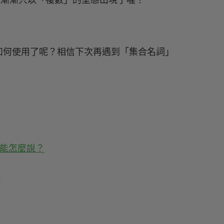
s」這個字就漸漸只以「複數」的型態出現了喔！
如何使用了呢？相信下次再遇到「集合名詞」
還能怎麼說？
？