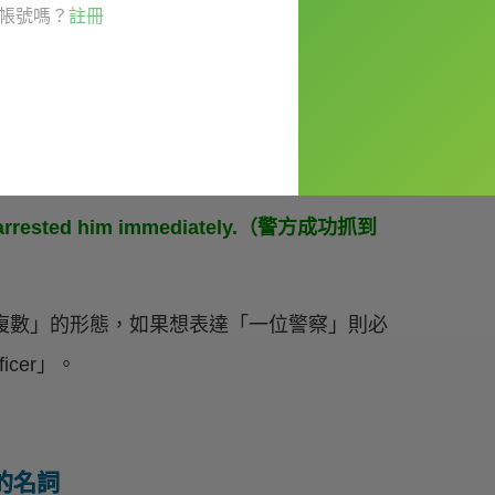
帳號嗎？
註冊
遠為「
複數
」，因此後面也必須接「
複數動
喔！常見的例子有 police（警察）、
and arrested him immediately.（警方成功抓到
複數」的形態，如果想表達「一位警察」則必
ficer」。
的名詞