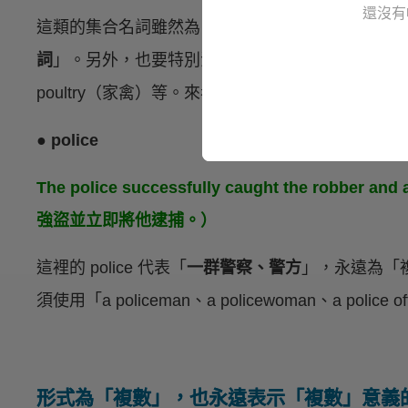
還沒有
這類的集合名詞雖然為「
單數
」形式，但其意義永
詞
」。另外，也要特別注意不能與 a / an 一起使用
poultry（家禽）等。來看個例子吧！
● police
The police successfully caught the robber 
強盜並立即將他逮捕。）
這裡的 police 代表「
一群警察、警方
」，永遠為「
須使用「a policeman、a policewoman、a police of
形式為「複數」，也永遠表示「複數」意義