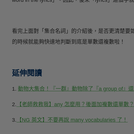
word in the lyrics」。因此，後來「lyric
看完上面對「集合名詞」的介紹後，是否更清楚要
的時候就能夠快速地判斷到底是單數還複數啦！
延伸閱讀
1.
動物大集合！『一群』動物除了『a group of』
2.
【老師救救我】any 怎麼用？後面加複數還單數
3.
【NG 英文】不要再說 many vocabularies 了！