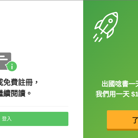
nt of a large audience.（候選人在龐大的觀眾面前
一個群體、一個整體」的概念，因此當作
y when the rock star appeared on stage.
熱情地給予掌聲。）
或免費註冊，
出國唸書一天
示是將觀眾視為
一個個「個別的觀眾」
，強調
繼續閱讀。
我們用一天 $
用喔！
登入
的名詞