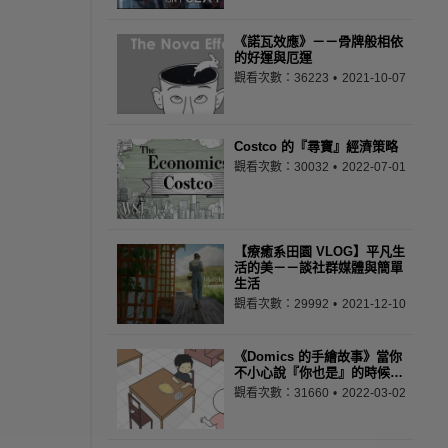
《諾瓦效應》－－骨牌般相依
的好運與厄運
觀看次數：36223
2021-10-07
Costco 的『尋寶』經濟策略
觀看次數：30032
2022-07-01
【療癒系田園 VLOG】平凡生
活的美－－談社群媒體與簡單
生活
觀看次數：29992
2021-12-10
《Domics 的手繪故事》當你
不小心說『你也是』的時候…
觀看次數：31660
2022-03-02