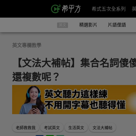
希式五次全系列
精選影片
片語俚語
英文
英文專欄教學
【文法大補帖】集合名詞傻
還複數呢？
老師救救我
考試英文
生活英文
文法大補帖