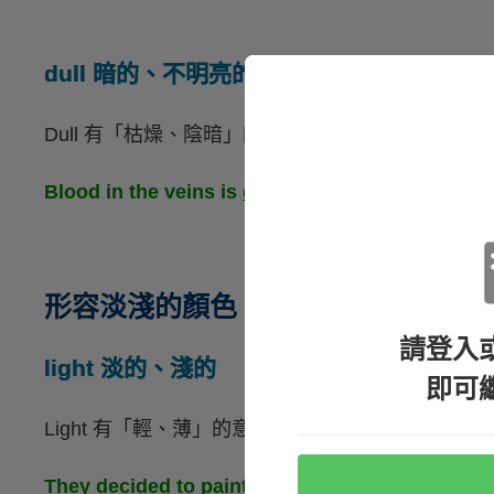
dull 暗的、不明亮的
Dull 有「枯燥、陰暗」的意思，也可以用來形容
Blood in the veins is
dull red
in color.（靜
形容淡淺的顏色
請登入
light 淡的、淺的
即可
Light 有「輕、薄」的意思，也可以用來形容一個
They decided to paint their bedroom walls
light