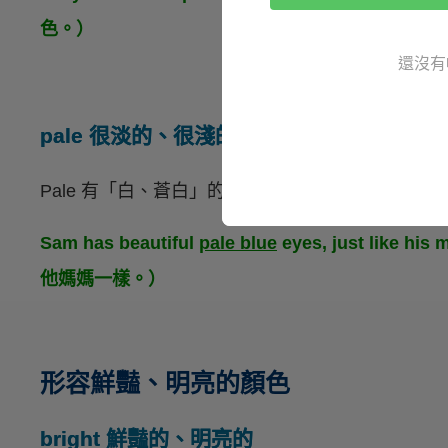
色。）
還沒有
pale 很淡的、很淺的
Pale 有「白、蒼白」的意思，也可以用來表示某個顏色
Sam has beautiful
pale blue
eyes, just lik
他媽媽一樣。）
形容鮮豔、明亮的顏色
bright 鮮豔的、明亮的