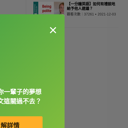
【一分鐘英語】如何有禮貌地
給予他人建議？
觀看次數：37261
2021-12-03
×
你一輩子的夢想
文這關過不去？
了解詳情