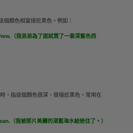
示這個顏色相當接近黑色。例如：
 interview.（我弟弟為了面試買了一套深藍色西
顏色時，指這個顏色很深、很接近黑色。常用在
cean.（我被那片美麗的湛藍海水給迷住了。）