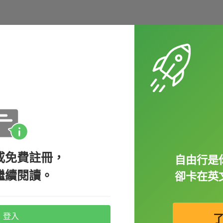
比較暗或不明亮的顏色。例如：
脈的血是暗紅色的。）
或免費註冊，
自由行是
繼續閱讀。
卻卡在英
顏色是淡的、淺的。例如：
登入
 blue
.（他們決定要將臥室牆壁漆成淡藍