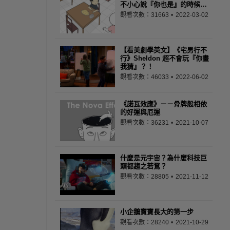
不小心說『你也是』的時候…
觀看次數：31663
2022-03-02
【看美劇學英文】《宅男行不
行》Sheldon 超不會玩『你畫
我猜』？！
觀看次數：46033
2022-06-02
《諾瓦效應》－－骨牌般相依
的好運與厄運
觀看次數：36231
2021-10-07
什麼是元宇宙？為什麼科技巨
頭都趨之若鶩？
觀看次數：28805
2021-11-12
小企鵝寶寶長大的第一步
觀看次數：28240
2021-10-29