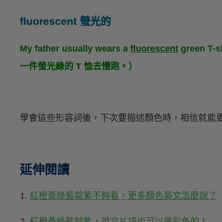
fluorescent 螢光的
My father usually wears a
fluorescent
green T-
一件螢光綠的 T 恤去慢跑。）
學會這些形容詞後，下次要描述顏色時，相信就能
延伸閱讀
1.
紅橙黃綠藍靛紫不夠看，更多顏色英文怎麼說？
2.
紅橙黃綠藍靛紫，英文片語也可以是彩色的！