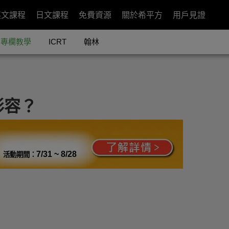
英文課程
日文課程
免費資源
關於希平方
用戶見證
專欄教學
ICRT
翰林
形容？
7/31 ~ 8/28
活動期間：