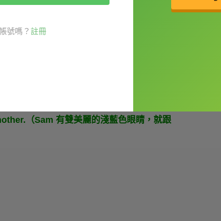
帳號嗎？
註冊
很淺（比 light 更淺）。例如：
e his mother.（Sam 有雙美麗的淺藍色眼睛，就跟