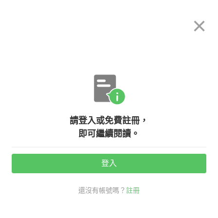
希平方
×
攻其不背
立即使用
App 開放下載中
購買課程
登入/註冊
英文專欄教學
請登入或免費註冊，
【生活英文】『Come on』除了『拜
即可繼續閱讀。
託』以外，竟然還有這麼多英文用
法？！
登入
還沒有帳號嗎？
註冊
活動期間：
7/31 ~ 8/28