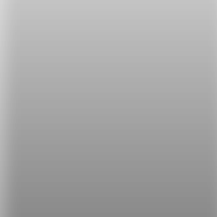
會聚在一起烤肉。）
annual leave 年假、特休假
小編通常都會特休假 + 連假並用，這樣就是可以玩好
玩滿呀！
Sam will be on annual leave for two days next
week.（Sam 下禮拜會休兩天特休。）