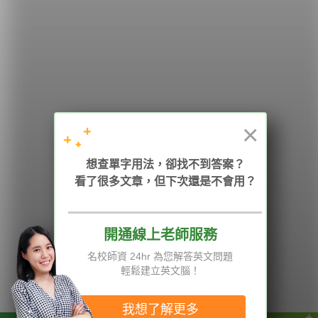
希平方
學英文的新希望
HOPE English 希平方學英文
×
加入我們 / 追蹤：
想查單字用法，卻找不到答案？
看了很多文章，但下次還是不會用？
開通線上老師服務
電話：02-2727-1778
( 週一至週五 9:00-12:00、13:30-18:00，國定假日除外 )
E-mail：service@hopenglish.com
名校師資 24hr 為您解答英文問題
統編：24746401
輕鬆建立英文腦！
攻其不背
ICRT
隱私權與服務條款
精選影片
翰林
說明與導覽
我想了解更多
每日片語
關於我們