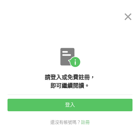
希平方
×
攻其不背
立即使用
App 開放下載中
購買課程
登入/註冊
英文專欄教學
請登入或免費註冊，
【老師救救我】contact 和 contact
即可繼續閱讀。
with 怎麼用才對？
登入
活動期間：
7/31 ~ 8/28
還沒有帳號嗎？
註冊
老師救救我
多益高分達人