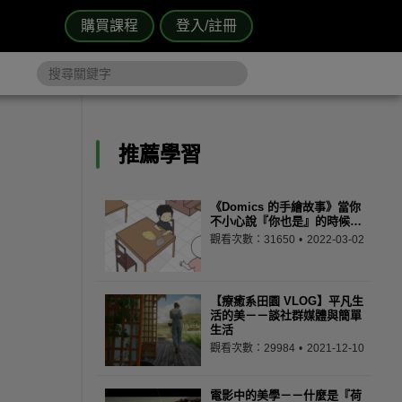
購買課程
登入/註冊
推薦學習
《Domics 的手繪故事》當你
不小心說『你也是』的時候…
觀看次數：31650
2022-03-02
【療癒系田園 VLOG】平凡生
活的美－－談社群媒體與簡單
生活
觀看次數：29984
2021-12-10
電影中的美學－－什麼是『荷