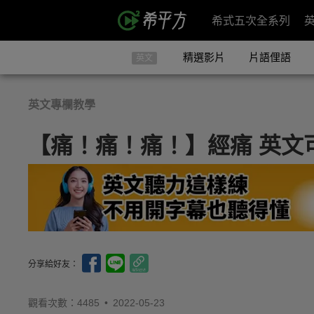
希式五次全系列
精選影片
片語俚語
英文
英文專欄教學
【痛！痛！痛！】經痛 英文
分享給好友：
觀看次數：4485 •
2022-05-23