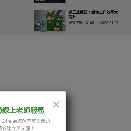
週三放假日，讓你工作效率大
提升！
觀看次數：31681
2022-01-21
法國腔很性感…嗎？
觀看次數：25048
2022-06-16
在眾目睽睽下違反蠢法律會發
生什麼事？
觀看次數：26532
2022-05-18
12:00、13:30-18:00，國定
×
《諾瓦效應》－－骨牌般相依
通線上老師服務
的好運與厄運
觀看次數：36213
2021-10-07
 24hr 為您解答英文問題
輕鬆建立英文腦！
權與服務條款