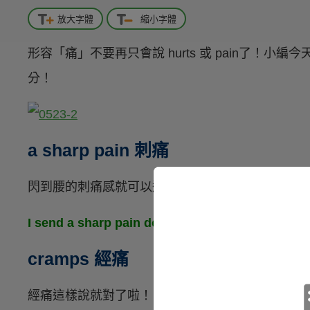
放大字體
縮小字體
形容「痛」不要再只會說 hurts 或 pain了！
分！
a sharp pain 刺痛
閃到腰的刺痛感就可以這樣說～
I send a sharp pain down my arm. 我的手臂
cramps 經痛
經痛這樣說就對了啦！