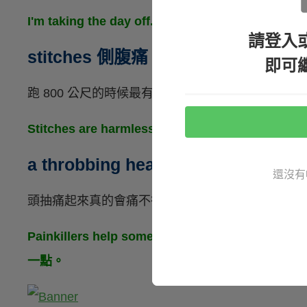
I'm taking the day off. My cramps are k
請登入
stitches 側腹痛（跑步時）
即可
跑 800 公尺的時候最有感...
Stitches are harmless, so don't worry.
a throbbing headache 頭抽痛
還沒有
頭抽痛起來真的會痛不欲生阿～
Painkillers help somewhat with my thr
一點。