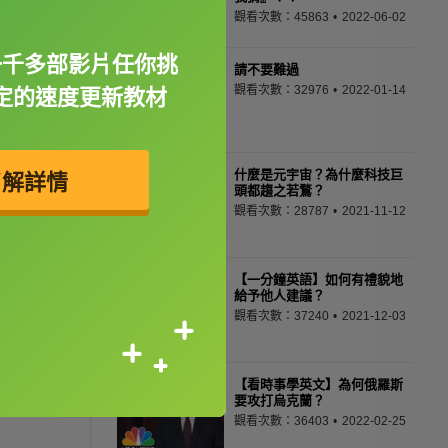
觀看次數：45863
2022-06-02
一千多部影片任你挑
請不要難過
觀看次數：32976
2022-01-14
定的速度更新教材
什麼是元宇宙？為什麼科技巨
了解詳情
頭都趨之若鶩？
觀看次數：28787
2021-11-12
【一分鐘英語】如何有禮貌地
給予他人建議？
觀看次數：37240
2021-12-03
【看時事學英文】為何俄羅斯
要攻打烏克蘭？
觀看次數：36403
2022-02-25