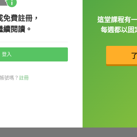
illing me. 我今天要請假。經痛痛爆了。
或免費註冊，
這堂課程有
繼續閱讀。
每週都以固
登入
 側腹痛不會怎樣，別擔心。
帳號嗎？
註冊
obbing headache. 止痛藥某種程度上讓我的頭抽痛好