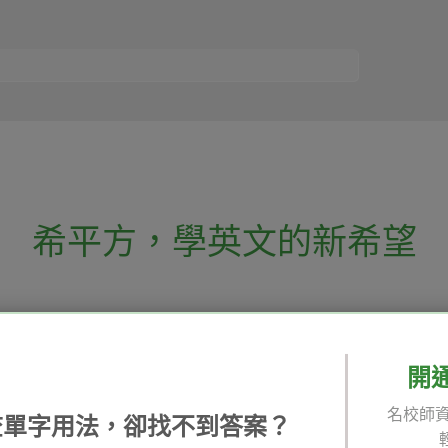
希平方
，
學英文的新希望
電話：02-2727-1778
( 週一至週五 9:00-
 English 希平方學英文
假日除外 )
E-mail：service@hopenglish.com
開
統編：24746401
名校師資
查單字用法，卻找不到答案？
 / 追蹤：
攻其不背
ICRT
隱私