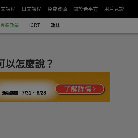
英文課程
日文課程
免費資源
關於希平方
用戶見證
專欄教學
ICRT
翰林
可以怎麼說？
7/31 ~ 8/28
活動期間：