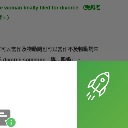
the woman finally filed for divorce.（受夠老
請。）
字可以當作
及物動詞
也可以當作
不及物動詞
來
成
divorce someone
「
與…離婚
」。
ried a young model right away.（那位富有的男
ed after only three months of marriage.
離婚了。）