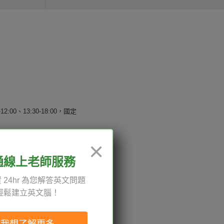
12:00、13:30-18:00，國定
×
通線上老師服務
權與服務條款
 24hr 為您解答英文問題
與導覽
輕鬆建立英文腦！
我想了解更多