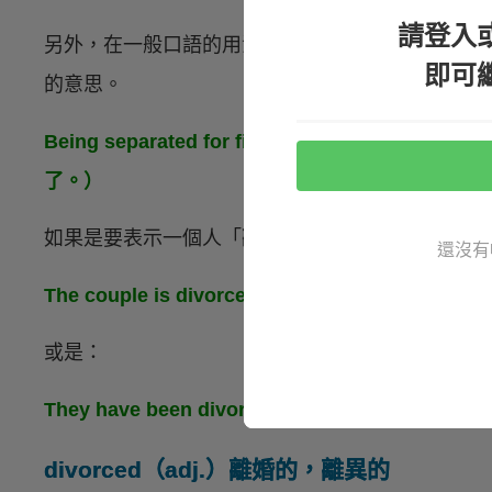
請登入
另外，在一般口語的用法中，也可以用
get + p.p.
即可
的意思。
Being separated for five years, they fin
了。）
如果是要表示一個人「
離婚的狀態
」，就會用
be d
還沒有
The couple is divorced.（這對夫妻離婚了。）
或是：
They have been divorced for nearly 20 
divorced（adj.）離婚的，離異的