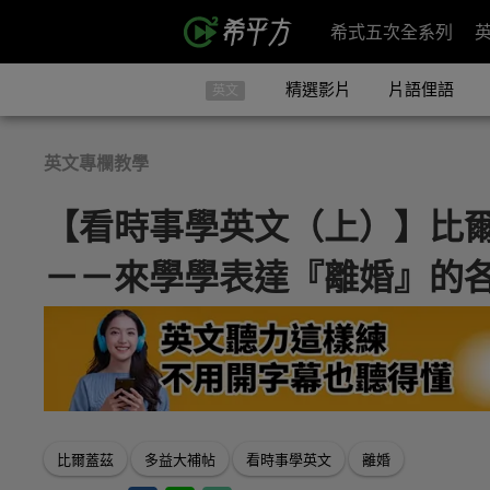
希式五次全系列
精選影片
片語俚語
英文
英文專欄教學
【看時事學英文（上）】比爾
－－來學學表達『離婚』的
比爾蓋茲
多益大補帖
看時事學英文
離婚