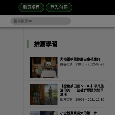
購買課程
登入/註冊
推薦學習
與柏靈頓熊歡慶白金禧慶典
觀看次數：23856
2022-07-28
【療癒系田園 VLOG】平凡生
活的美－－談社群媒體與簡單
生活
觀看次數：29998
2021-12-10
小企鵝寶寶長大的第一步