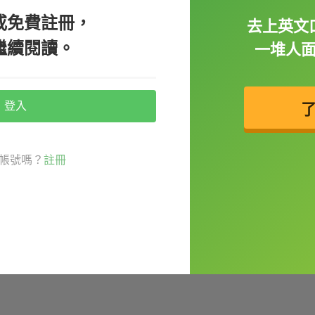
或免費註冊，
去上英文
來表示
被動
，所以
get divorced
就是「
離婚
」
繼續閱讀。
一堆人
ally got divorced.（在分居五年後，他們終於離婚
登入
ivorced
，例如：
帳號嗎？
註冊
years.（他們已經離婚將近 20 年了。）