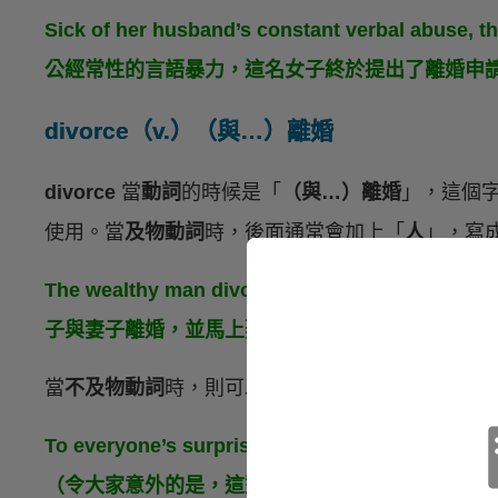
Sick of her husband’s constant verbal abuse, 
公經常性的言語暴力，這名女子終於提出了離婚申
divorce（v.）（與…）離婚
divorce
當
動詞
的時候是「
（與…）離婚
」，這個
使用。當
及物動詞
時，後面通常會加上「
人
」，寫
The wealthy man divorced his wife and mar
子與妻子離婚，並馬上娶了一位嫩模。）
當
不及物動詞
時，則可以直接說：
To everyone’s surprise, the model couple divorc
（令大家意外的是，這對模範夫婦只結婚三個月就