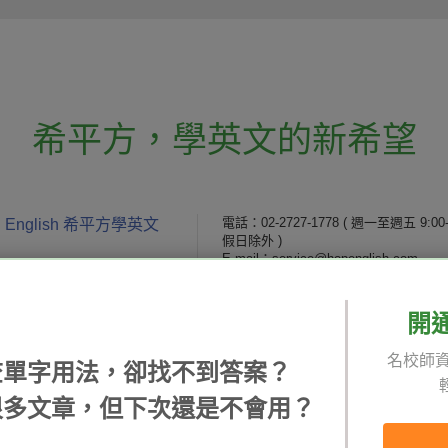
希平方
，
學英文的新希望
電話：02-2727-1778
( 週一至週五 9:00-
 English 希平方學英文
假日除外 )
E-mail：service@hopenglish.com
統編：24746401
開
 / 追蹤：
攻其不背
ICRT
隱私
名校師資
精選影片
翰林
說明
查單字用法，卻找不到答案？
每日片語
關於我們
專欄教學
媒體報導
很多文章，但下次還是不會用？