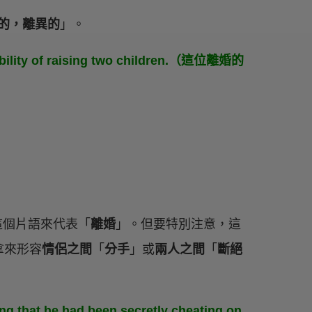
的，離異的
」。
sibility of raising two children.（這位離婚的
個片語來代表「
離婚
」。但要特別注意，這
拿來形容
情侶之間
「
分手
」或
兩人之間
「
斷絕
ing that he had been secretly cheating on