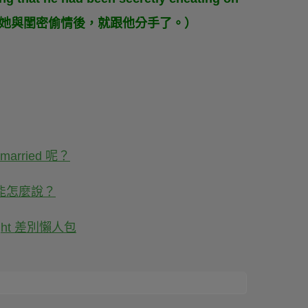
a 發現男友背著她與閨密偷情後，就跟他分手了。）
！
married 呢？
還能怎麼說？
ight 差別懶人包