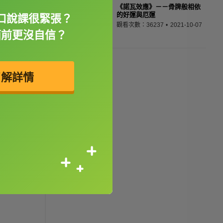
《諾瓦效應》－－骨牌般相依
的好運與厄運
口說課很緊張？
觀看次數：36237
2021-10-07
面前更沒自信？
了解詳情