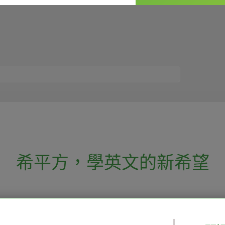
希平方
，
學英文的新希望
電話：02-2727-1778
( 週一至週五 9:00-
 English 希平方學英文
假日除外 )
E-mail：service@hopenglish.com