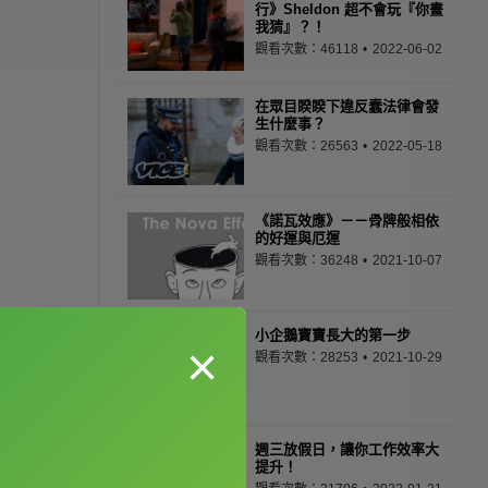
行》Sheldon 超不會玩『你畫
我猜』？！
觀看次數：46118
2022-06-02
在眾目睽睽下違反蠢法律會發
生什麼事？
觀看次數：26563
2022-05-18
《諾瓦效應》－－骨牌般相依
的好運與厄運
觀看次數：36248
2021-10-07
小企鵝寶寶長大的第一步
×
觀看次數：28253
2021-10-29
週三放假日，讓你工作效率大
提升！