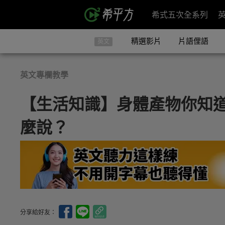
希式五次全系列
精選影片
片語俚語
英文
英文專欄教學
【生活知識】身體產物你知
麼說？
分享給好友：