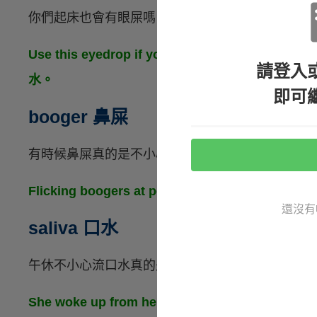
你們起床也會有眼屎嗎？
Use this eyedrop if you wake up with
請登入
水。
即可
booger 鼻屎
有時候鼻屎真的是不小心就會被別人看到呢．．．
Flicking boogers at people is rude and
還沒有
saliva 口水
午休不小心流口水真的是很尷尬捏．．．
She woke up from her nap with saliva dr