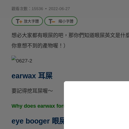
觀看次數：15536 •
2022-06-27
放大字體
縮小字體
想必大家都有眼屎的吧，那你們知道眼屎英文是什
你意想不到的產物喔！）
earwax 耳屎
要記得挖耳屎喔～
Why does earwax form in the first pla
eye booger 眼屎