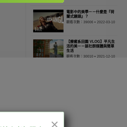
電影中的美學－－什麼是『荷
蘭式鏡頭』？
觀看次數：39006
2022-03-10
【療癒系田園 VLOG】平凡生
活的美－－談社群媒體與簡單
生活
觀看次數：30010
2021-12-10
什麼是元宇宙？為什麼科技巨
頭都趨之若鶩？
觀看次數：28818
2021-11-12
請不要難過
觀看次數：33002
2022-01-14
12:00、13:30-18:00，國定
×