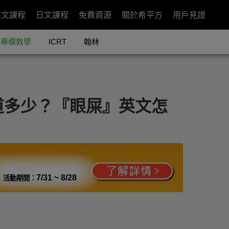
英文課程
日文課程
免費資源
關於希平方
用戶見證
專欄教學
ICRT
翰林
道多少？『眼屎』英文怎
7/31 ~ 8/28
活動期間：