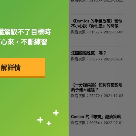
觀看次數：31706
2022-01-21
《Domics 的手繪故事》當你
不小心說『你也是』的時候…
還駕馭不了目標時
觀看次數：31677
2022-03-02
下心來，不斷練習
法國腔很性感…嗎？
觀看次數：25076
2022-06-16
了解詳情
【一分鐘英語】如何有禮貌地
給予他人建議？
觀看次數：37272
2021-12-03
Costco 的『尋寶』經濟策略
觀看次數：30064
2022-07-01