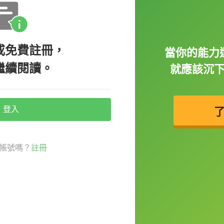
 eye boogers. 如果你起床會有眼屎，可以用用這眼藥
或免費註冊，
當你的能力
繼續閱讀。
就應該沉
登入
 disgusting. 用鼻屎彈別人很沒禮貌也很噁心。
帳號嗎？
註冊
ooling down her mouth. 她午休起來時嘴巴有口水