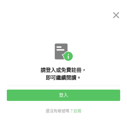
希平方
×
攻其不背
立即使用
App 開放下載中
購買課程
登入/註冊
英文專欄教學
請登入或免費註冊，
範例 3-2 ＆ 初級課程體驗例句
即可繼續閱讀。
登入
活動期間：
7/31 ~ 8/28
還沒有帳號嗎？
註冊
分享給好友：