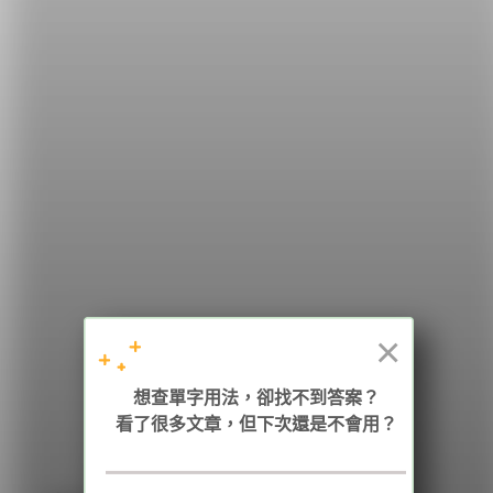
希平方
學英文的新希望
HOPE English 希平方學英文
×
加入我們 / 追蹤：
想查單字用法，卻找不到答案？
看了很多文章，但下次還是不會用？
電話：02-2727-1778
( 週一至週五 9:00-12:00、13:30-18:00，國定假日除外 )
E-mail：service@hopenglish.com