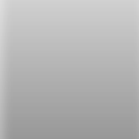
時，我們是集中注意力，專心地聽。因此即使是同樣
的聲音如果用不同的動詞「聽」，語意也會不同哦！
舉個例子：
I heard them whispering as I walked by.（我走過
時不經意地聽見他們在竊竊私語。）
I listened to them whispering while pretending to
take notes.（我在
假裝抄筆記
的同時
注意聽他們竊竊
私語
。）
終於搞懂 hear 和 listen 之間的差別了，有沒有覺得自
己實力大增呀？下次看到各種聽的片語，就不會慌張