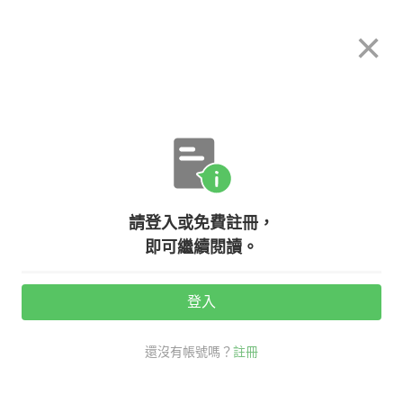
希平方
×
攻其不背
立即使用
App 開放下載中
購買課程
登入/註冊
英文專欄教學
請登入或免費註冊，
【文法小學堂】hear 和 listen 怎麼
即可繼續閱讀。
用？
登入
活動期間：
7/31 ~ 8/28
還沒有帳號嗎？
註冊
生活英文
口說英語充電站
文法小學堂