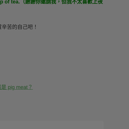
sn't my cup of tea.（謝謝你邀請我，但我不太喜歡上夜
賞辛苦的自己吧！
pig meat？