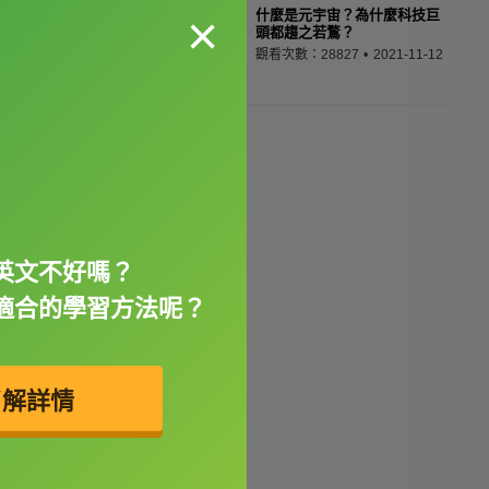
×
什麼是元宇宙？為什麼科技巨
頭都趨之若鶩？
觀看次數：28827
2021-11-12
英文不好嗎？
適合的學習方法呢？
了解詳情