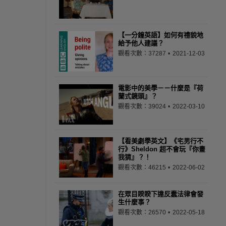
【一分鐘英語】如何有禮貌地
給予他人建議？
觀看次數：37287
2021-12-03
電影中的美學－－什麼是『荷
蘭式鏡頭』？
觀看次數：39024
2022-03-10
【看美劇學英文】《宅男行不
行》Sheldon 超不會玩『你畫
我猜』？！
觀看次數：46215
2022-06-02
在眾目睽睽下違反蠢法律會發
生什麼事？
觀看次數：26570
2022-05-18