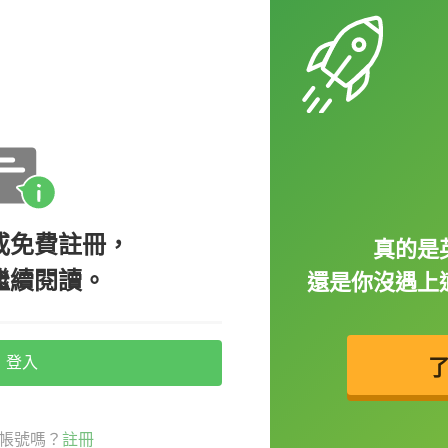
ng home the bacon.（我的母親每天認真工作以養家
husband and wife bring home the bacon.
或免費註冊，
真的是
繼續閱讀。
還是你沒遇上
料
（
spice
），讓料理的味道變得更豐富、濃
ing up
就是指「
為...增添趣味
」，舉個例
登入
g some silly jokes or stories.（Jimmy 喜歡在
帳號嗎？
註冊