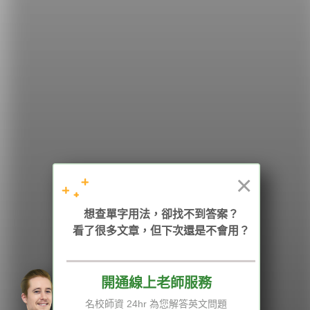
希平方
學英文的新希望
HOPE English 希平方學英文
×
加入我們 / 追蹤：
想查單字用法，卻找不到答案？
看了很多文章，但下次還是不會用？
電話：02-2727-1778
( 週一至週五 9:00-12:00、13:30-18:00，國定假日除外 )
E-mail：service@hopenglish.com
統編：24746401
開通線上老師服務
名校師資 24hr 為您解答英文問題
攻其不背
ICRT
隱私權與服務條款