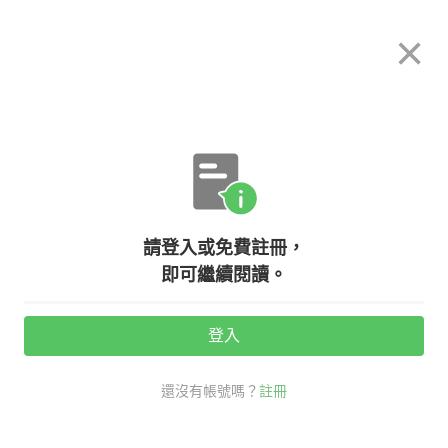
希平方
×
攻其不背
立即使用
App 開放下載中
購買課程
登入/註冊
英文專欄教學
請登入或免費註冊，
【NG 英文】What are you gonna
即可繼續閱讀。
to do? 是對的嗎？
登入
活動期間：
7/31 ~ 8/28
還沒有帳號嗎？
註冊
生活英文
NG 英文
口說英語充電站