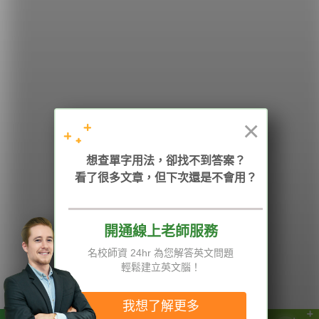
希平方
學英文的新希望
HOPE English 希平方學英文
×
加入我們 / 追蹤：
想查單字用法，卻找不到答案？
看了很多文章，但下次還是不會用？
開通線上老師服務
電話：02-2727-1778
( 週一至週五 9:00-12:00、13:30-18:00，國定假日除外 )
E-mail：service@hopenglish.com
名校師資 24hr 為您解答英文問題
統編：24746401
輕鬆建立英文腦！
攻其不背
ICRT
隱私權與服務條款
精選影片
翰林
說明與導覽
我想了解更多
每日片語
關於我們