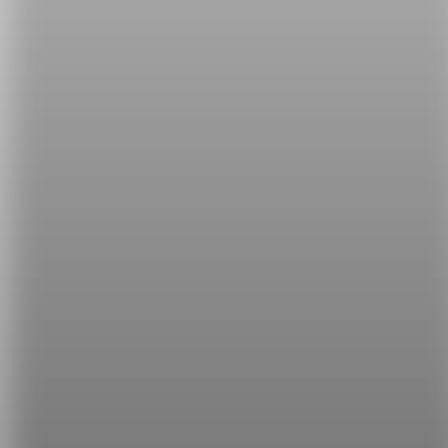
有錯嗎？
2.
【NG 英文】『你懂我的意思嗎？』不能說 Do you
understand?
所有【NG 英文】系列文章，破解你的
英文癌：
破解【NG 英文】，讓你的英文更道地！