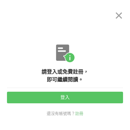
希平方
×
攻其不背
立即使用
App 開放下載中
購買課程
登入/註冊
英文專欄教學
請登入或免費註冊，
【NG 英文】介紹自己的職業『我的
即可繼續閱讀。
工作是...』英文不能說 My job is
a/an...
登入
還沒有帳號嗎？
註冊
活動期間：
7/31 ~ 8/28