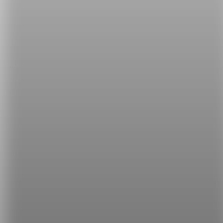
有錯嗎？
2.
【NG 英文】『你懂我的意思嗎？』不能說 Do you
understand?
所有【NG 英文】系列文章，破解你的
英文癌：
破解【NG 英文】，讓你的英文更道地！