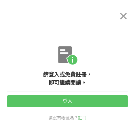
希平方
×
攻其不背
立即使用
App 開放下載中
購買課程
登入/註冊
英文專欄教學
請登入或免費註冊，
【NG 英文】介紹自己的職業『我的
即可繼續閱讀。
工作是...』英文不能說 My job is
a/an...
登入
還沒有帳號嗎？
註冊
活動期間：
7/31 ~ 8/28