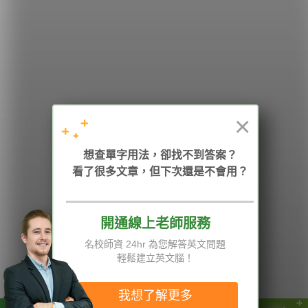
希平方
學英文的新希望
HOPE English 希平方學英文
×
加入我們 / 追蹤：
想查單字用法，卻找不到答案？
看了很多文章，但下次還是不會用？
開通線上老師服務
電話：02-2727-1778
( 週一至週五 9:00-12:00、13:30-18:00，國定假日除外 )
E-mail：service@hopenglish.com
名校師資 24hr 為您解答英文問題
統編：24746401
輕鬆建立英文腦！
攻其不背
ICRT
隱私權與服務條款
精選影片
翰林
說明與導覽
我想了解更多
每日片語
關於我們