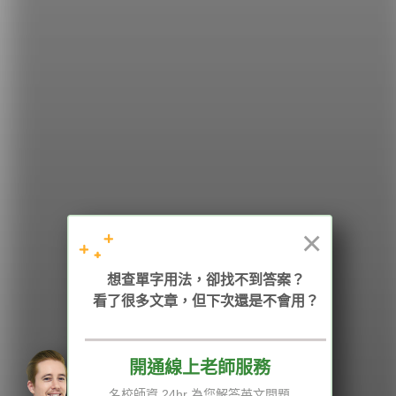
希平方
學英文的新希望
HOPE English 希平方學英文
×
加入我們 / 追蹤：
想查單字用法，卻找不到答案？
看了很多文章，但下次還是不會用？
開通線上老師服務
電話：02-2727-1778
( 週一至週五 9:00-12:00、13:30-18:00，國定假日除外 )
E-mail：service@hopenglish.com
名校師資 24hr 為您解答英文問題