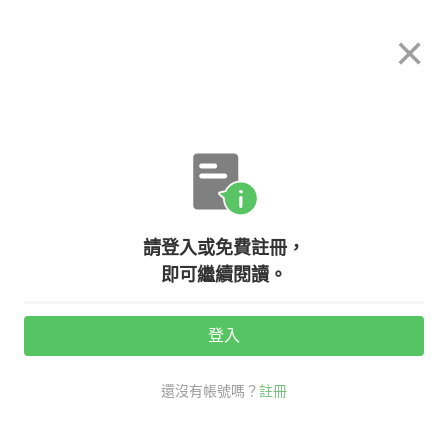
希平方
×
攻其不背
立即使用
App 開放下載中
購買課程
登入/註冊
英文專欄教學
請登入或免費註冊，
【生活英文】I don't buy your
即可繼續閱讀。
story! 意思是『我不買你的故事』？
來學學 buy 的不同意思！
登入
還沒有帳號嗎？
註冊
活動期間：
7/31 ~ 8/28