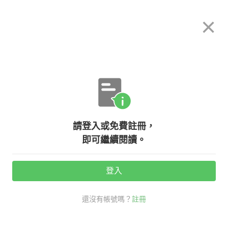
希平方
×
攻其不背
立即使用
App 開放下載中
購買課程
登入/註冊
英文專欄教學
請登入或免費註冊，
【NG 英文】『我覺得我今年會被加
即可繼續閱讀。
薪』說 I feel I'll get a raise this
year. 對嗎？
登入
還沒有帳號嗎？
註冊
活動期間：
7/31 ~ 8/28