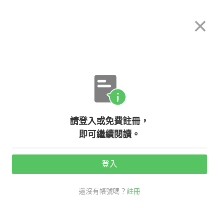
希平方
×
攻其不背
立即使用
App 開放下載中
購買課程
登入/註冊
英文專欄教學
請登入或免費註冊，
四個超好笑英文笑話，絕對笑掉你大
即可繼續閱讀。
牙！
登入
活動期間：
7/31 ~ 8/28
還沒有帳號嗎？
註冊
社交英文
口說英語充電站