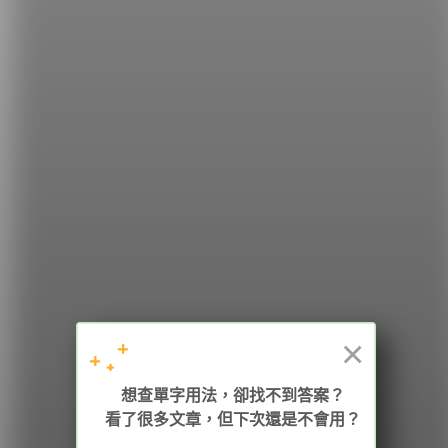
2.
laugh 相關用法，你認識幾個呢？
希平方
學英文的新希望
HOPE English 希平方學英文
×
加入我們 / 追蹤：
想查單字用法，卻找不到答案？
看了很多文章，但下次還是不會用？