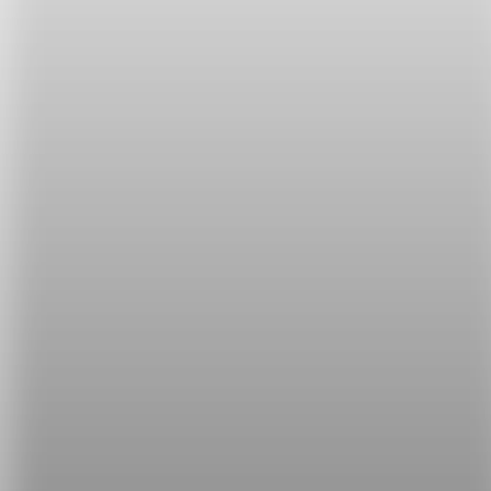
這些英文名字都超常見的對吧！你認識的Frank也很直
率嗎~
如果喜歡這類型的有趣小知識，記得多回希平方看看
唷~