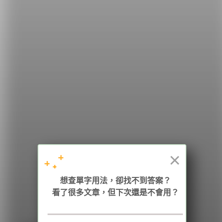
希平方
學英文的新希望
HOPE English 希平方學英文
×
加入我們 / 追蹤：
想查單字用法，卻找不到答案？
看了很多文章，但下次還是不會用？
電話：02-2727-1778
( 週一至週五 9:00-12:00、13:30-18:00，國定假日除外 )
E-mail：service@hopenglish.com