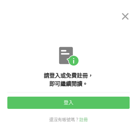
希平方
×
攻其不背
立即使用
App 開放下載中
購買課程
登入/註冊
英文專欄教學
請登入或免費註冊，
【生活英文】取英文名大學問！原來
即可繼續閱讀。
英文名字『Jack』還有這個意思！
登入
活動期間：
7/31 ~ 8/28
還沒有帳號嗎？
註冊