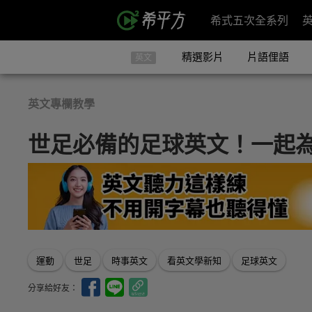
希式五次全系列
精選影片
片語俚語
英文
英文專欄教學
世足必備的足球英文！一起
運動
世足
時事英文
看英文學新知
足球英文
分享給好友：