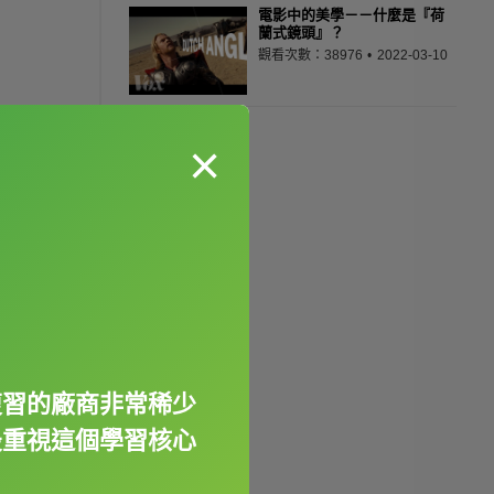
電影中的美學－－什麼是『荷
蘭式鏡頭』？
觀看次數：38976
2022-03-10
×
複習的廠商非常稀少
最重視這個學習核心