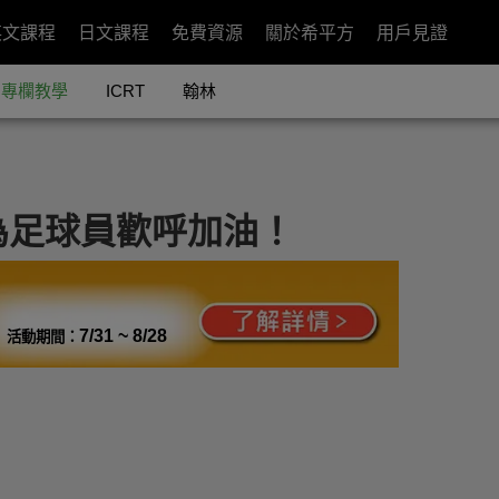
英文課程
日文課程
免費資源
關於希平方
用戶見證
專欄教學
ICRT
翰林
為足球員歡呼加油！
7/31 ~ 8/28
活動期間：