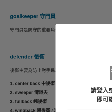
goalkeeper 守門員
守門員是防守的重要角色，為場上唯一能用手碰球
defender 後衛
後衛主要為防止對手進攻，並支援隊友。可再區分
1. center back 中後衛
請登入
2. sweeper 清道夫
即可
3. fullback 純後衛
4. wingback 邊後衛 / 翼衛