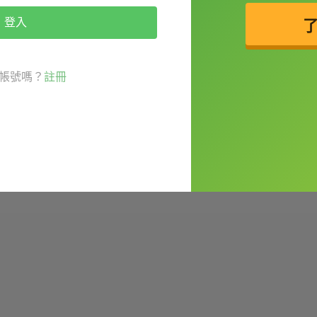
登入
帳號嗎？
註冊
是控制球權，將球從後衛傳給前鋒。