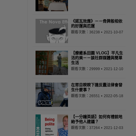
《諾瓦效應》－－骨牌般相依
的好運與厄運
觀看次數：36238
2021-10-07
【療癒系田園 VLOG】平凡生
活的美－－談社群媒體與簡單
生活
觀看次數：29999
2021-12-10
在眾目睽睽下違反蠢法律會發
生什麼事？
觀看次數：26551
2022-05-18
【一分鐘英語】如何有禮貌地
給予他人建議？
觀看次數：37264
2021-12-03