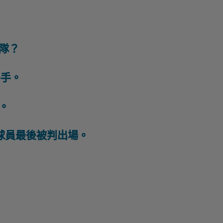
一隊？
成平手。
球。
 那個球員最後被判出場。