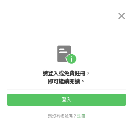
希平方
×
攻其不背
立即使用
App 開放下載中
購買課程
登入/註冊
英文專欄教學
請登入或免費註冊，
不用說『愛』的肉麻情話－－讓你情
即可繼續閱讀。
場英文所向無敵
登入
活動期間：
7/31 ~ 8/28
還沒有帳號嗎？
註冊
老外其實這樣說
社交英文
肉麻 英文