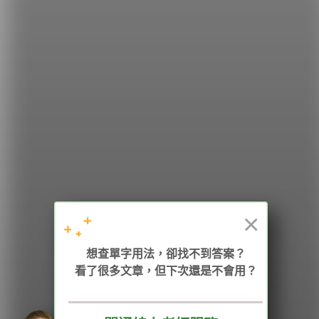
希平方
學英文的新希望
HOPE English 希平方學英文
×
加入我們 / 追蹤：
想查單字用法，卻找不到答案？
看了很多文章，但下次還是不會用？
電話：02-2727-1778
( 週一至週五 9:00-12:00、13:30-18:00，國定假日除外 )
E-mail：service@hopenglish.com
統編：24746401