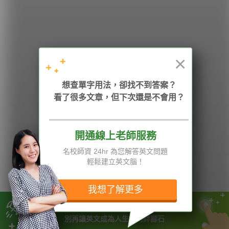
學英文的新希望
HOPE English 希平方學英文
×
加入我們 / 追蹤：
想查單字用法，卻找不到答案？
看了很多文章，但下次還是不會用？
開通線上老師服務
電話：02-2727-1778
( 週一至週五 9:00-12:00、13:30-18:00，國定假日除外 )
E-mail：service@hopenglish.com
名校師資 24hr 為您解答英文問題
統編：24746401
輕鬆建立英文腦！
攻其不背
ICRT
隱私權與服務條款
精選影片
翰林
說明與導覽
我想了解更多
每日片語
關於我們
專欄教學
媒體報導
別讓英文成為你被小看的原因
別再讓英文成為人生中的絆腳石