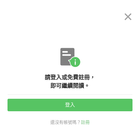
希平方
×
攻其不背
立即使用
App 開放下載中
購買課程
登入/註冊
英文專欄教學
請登入或免費註冊，
Christmas came early 是什麼意
即可繼續閱讀。
思？一次學會最道地的聖誕英文！
登入
活動期間：
7/31 ~ 8/28
還沒有帳號嗎？
註冊
老師救救我
生活英文
口語英語充電站