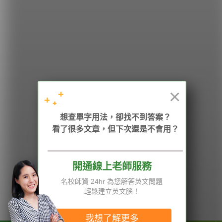
希平方
學英文的新希望
HOPE English 希平方學英文
×
加入我們 / 追蹤：
想查單字用法，卻找不到答案？
看了很多文章，但下次還是不會用？
開通線上老師服務
電話：02-2727-1778
( 週一至週五 9:00-12:00、13:30-18:00，國定假日除外 )
E-mail：service@hopenglish.com
名校師資 24hr 為您解答英文問題
統編：24746401
輕鬆建立英文腦！
攻其不背
ICRT
隱私權與服務條款
精選影片
翰林
說明與導覽
我想了解更多