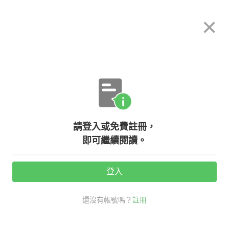
希平方
×
攻其不背
立即使用
App 開放下載中
購買課程
登入/註冊
英文專欄教學
請登入或免費註冊，
【看時事學英文】『佛洛伊德事件』
即可繼續閱讀。
相關英文詞彙懶人包
登入
活動期間：
7/31 ~ 8/28
還沒有帳號嗎？
註冊
老師救救我
時事英文
George Floyd
racism