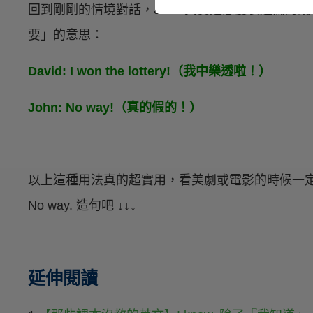
回到剛剛的情境對話，John 其實是想要表達驚訝或者
要」的意思：
David: I won the lottery!（我中樂透啦！）
John: No way!（真的假的！）
以上這種用法真的超實用，看美劇或電影的時候一
No way. 造句吧 ↓↓↓
延伸閱讀