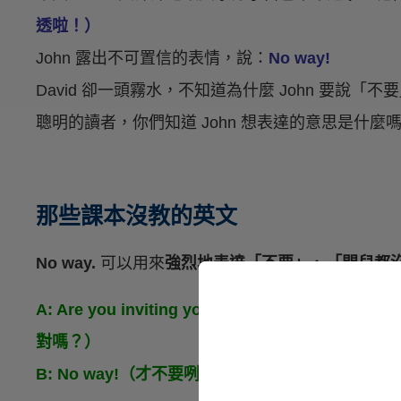
透啦！）
John 露出不可置信的表情，說：
No way!
David 卻一頭霧水，不知道為什麼 John 要說「不
聰明的讀者，你們知道 John 想表達的意思是什麼
那些課本沒教的英文
No way.
可以用來
強烈地表達「不要」、「門兒都
A: Are you inviting your supervisor to 
對嗎？）
B: No way!（才不要咧！）