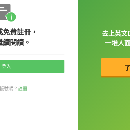
你對某件事情感到非常驚訝，就是我們常說的「真
或免費註冊，
 I’m getting married!（大家，Jimmy 昨晚跟我求
去上英文
繼續閱讀。
一堆人
我要看戒指！）
登入
可以翻譯成
「怎麼可能」、「騙人」、「
屁
帳號嗎？
註冊
pid yesterday?（妳知道昨天 Amy 說我很笨嗎？）
son.（怎麼可能。她不是這種人。）