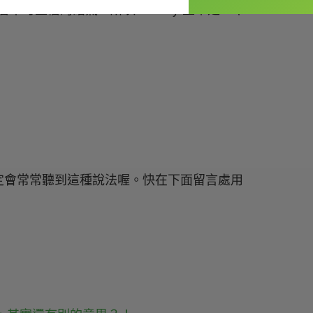
不可置信的語氣，所以 no way 並不是「不
定會常常聽到這種說法喔。快在下面留言處用