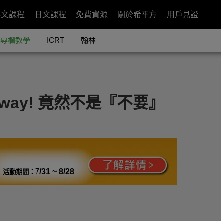
英文課程
日文課程
免費資源
關於希平方
用戶見證
專欄教學
ICRT
翰林
way! 竟然不是『不要』
7/31 ~ 8/28
活動期間：