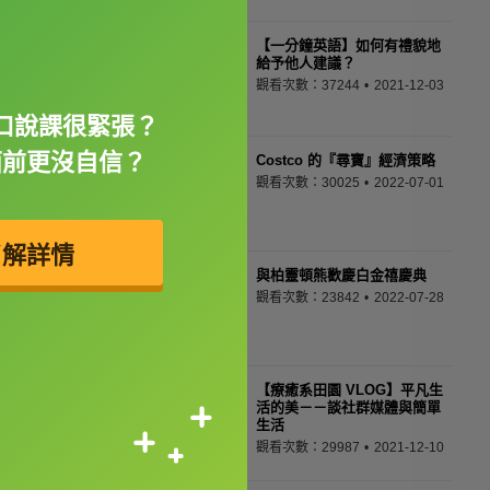
【一分鐘英語】如何有禮貌地
給予他人建議？
觀看次數：37244
2021-12-03
口說課很緊張？
面前更沒自信？
Costco 的『尋寶』經濟策略
觀看次數：30025
2022-07-01
了解詳情
與柏靈頓熊歡慶白金禧慶典
觀看次數：23842
2022-07-28
【療癒系田園 VLOG】平凡生
活的美－－談社群媒體與簡單
生活
觀看次數：29987
2021-12-10