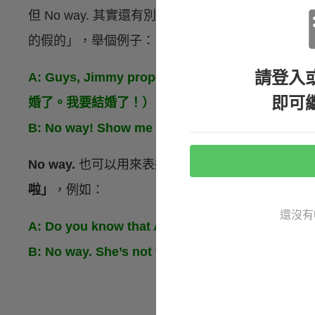
但 No way. 其實還有別的意思，可以用來表達
的假的」，舉個例子：
請登入
A: Guys, Jimmy proposed to me last night.
即可
婚了。我要結婚了！）
B: No way! Show me the ring!（真的假的！
No way.
也可以用來表達
你不相信某件事情
，中文
啦
」
，例如：
還沒有
A: Do you know that Amy said I was stu
B: No way. She’s not that kind of per