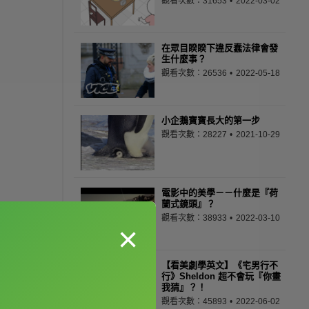
觀看次數：31653
2022-03-02
在眾目睽睽下違反蠢法律會發
生什麼事？
觀看次數：26536
2022-05-18
小企鵝寶寶長大的第一步
觀看次數：28227
2021-10-29
電影中的美學－－什麼是『荷
蘭式鏡頭』？
觀看次數：38933
2022-03-10
×
【看美劇學英文】《宅男行不
行》Sheldon 超不會玩『你畫
我猜』？！
觀看次數：45893
2022-06-02