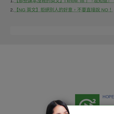
1.
【那些課本沒教的英文】I know. 除了『我知
2.
【NG 英文】拒絕別人的好意，不要直接說 NO！
HOPE