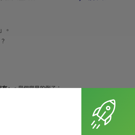
要」。
嗎？
沒有」
。舉個常見的例子：
your birthday party?（你要邀請你主管來你的生日派