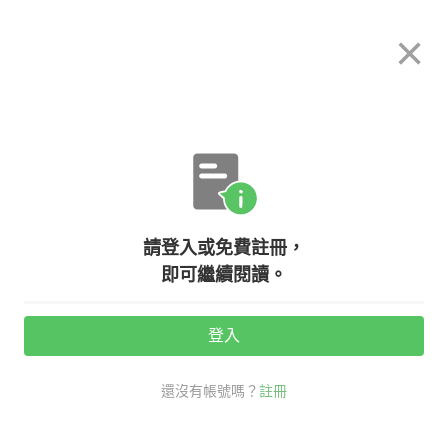
希平方
×
攻其不背
立即使用
App 開放下載中
購買課程
登入/註冊
英文專欄教學
請登入或免費註冊，
【NG 英文】原來『沒有為什麼』不
即可繼續閱讀。
能說『No why.』！
登入
活動期間：
7/31 ~ 8/28
還沒有帳號嗎？
註冊
生活英文
NG 英文
口說英語充電站