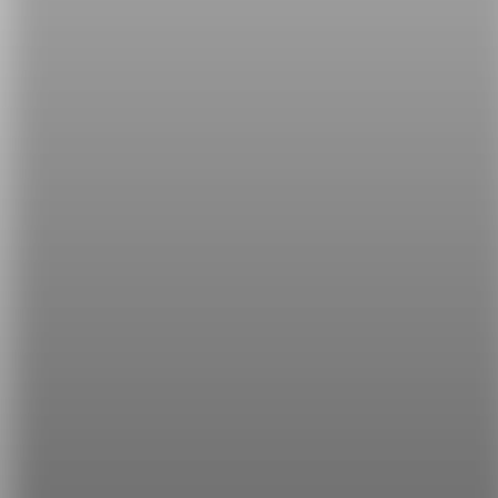
所有【NG 英文】系列文章，破解你的
英文癌：
破解【NG 英文】，讓你的英文更道地！
希平方
學英文的新希望
HOPE English 希平方學英文