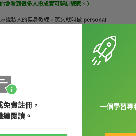
ne 活動中，你會看到很多人扮成寶可夢訓練家。）
比方說私人的健身教練，英文就叫做
personal
指「
異色的、色違的
」。色違的寶可夢顧名思
有，在捕捉時會有一個華麗的閃亮特效哦！
émon in the Mass Outbreak area.（在寶可夢大
。）
或免費註冊，
一個學習專
繼續閱讀。
稱為
Legendary
「
傳說寶可夢
」。像是三神