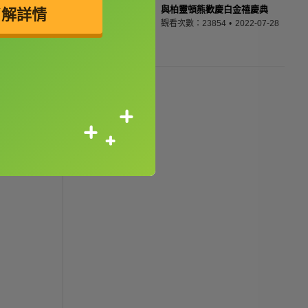
與柏靈頓熊歡慶白金禧慶典
了解詳情
觀看次數：23854
2022-07-28