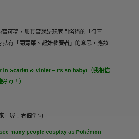
始寶可夢，那其實就是玩家間俗稱的「御三
本身就有「
開胃菜、起始參賽者
」的意思，應該
er in Scarlet & Violet –it's so baby!（我相信
好 Q！）
家
」喔！看個例句：
l see many people cosplay as Pokémon