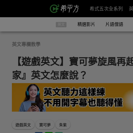
希式五次全系列
精選影片
片語俚語
英文
英文專欄教學
【遊戲英文】寶可夢旋風再
家』英文怎麼說？
遊戲英文
寶可夢
朱紫