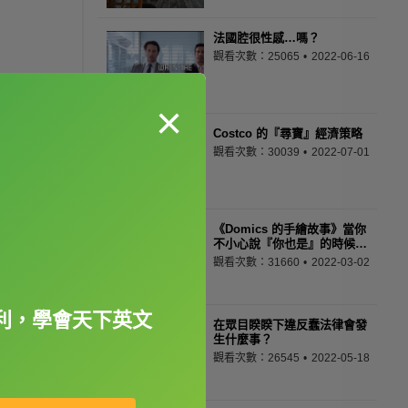
法國腔很性感…嗎？
觀看次數：25065
2022-06-16
×
Costco 的『尋寶』經濟策略
觀看次數：30039
2022-07-01
《Domics 的手繪故事》當你
不小心說『你也是』的時候…
觀看次數：31660
2022-03-02
利，學會天下英文
在眾目睽睽下違反蠢法律會發
生什麼事？
觀看次數：26545
2022-05-18