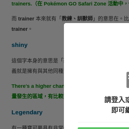
trainers.（在 Pokémon GO Safari Zo
而
trainer
本來就有「
教練、訓獸師
」的意思在。
trainer
。
shiny
這個字本身的意思是「
亮晶晶的
」，在遊戲中就是
義就是擁有與其他同種寶可夢不同的顏色，非常稀
There's a higher chance to catch shiny Pok
量發生的區域，有比較高的機率能抓到色違寶可夢
請登入
即可
Legendary
有一種寶可夢具有非常強大的力量，這種寶可夢就