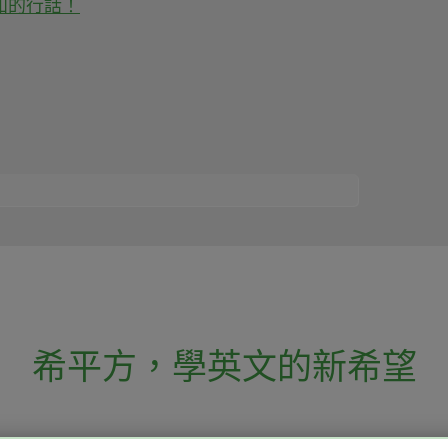
知的行話！
希平方
，
學英文的新希望