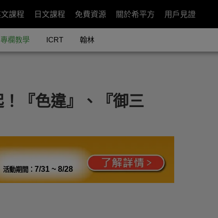
英文課程
日文課程
免費資源
關於希平方
用戶見證
專欄教學
ICRT
翰林
起！『色違』、『御三
7/31 ~ 8/28
活動期間：