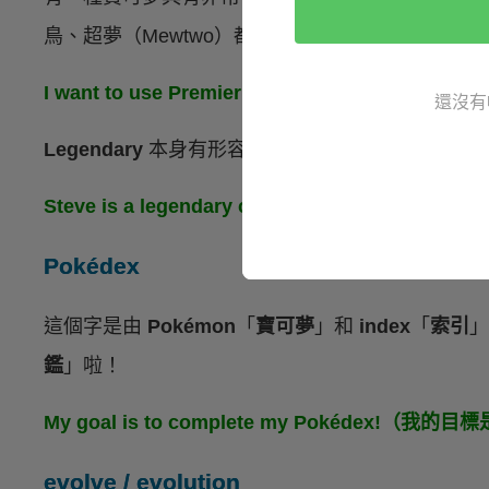
鳥、超夢（Mewtwo）都是傳說寶可夢哦！
I want to use Premier Balls to catch L
還沒有
Legendary
本身有形容詞「
傳說的；名聲顯赫的
」
Steve is a legendary currency trader.
Pokédex
這個字是由
Pokémon
「
寶可夢
」和
index
「
索引
」
鑑
」啦！
My goal is to complete my Pokédex!
evolve / evolution