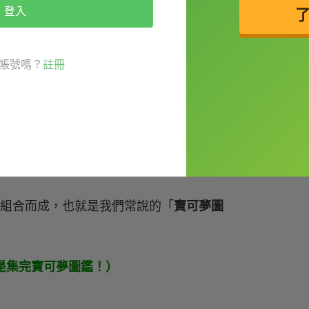
登入
egendaries.（我想用紀念球來抓神獸。）
帳號嗎？
註冊
的意思。一樣看個例句：
（Steve 是赫赫有名的貨幣交易人。）
組合而成，也就是我們常說的「
寶可夢圖
（我的目標是集完寶可夢圖鑑！）