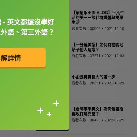
【療癒系田園 VLOG】平凡生
活的美－－談社群媒體與簡單
 - 英文都還沒學好
生活
觀看次數：30006
2021-12-10
二外語、第三外語？
【一分鐘英語】如何有禮貌地
給予他人建議？
觀看次數：37271
2021-12-03
了解詳情
小企鵝寶寶長大的第一步
觀看次數：28251
2021-10-29
【看時事學英文】為何俄羅斯
要攻打烏克蘭？
觀看次數：36426
2022-02-25