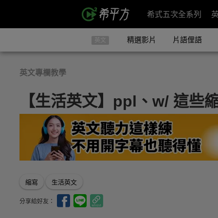
希式五次全系列
精選影片
片語俚語
英文
英文專欄教學
【生活英文】ppl、w/ 這
縮寫
生活英文
分享給好友：