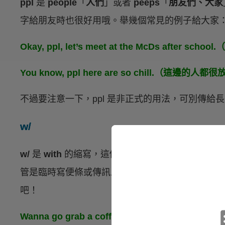
ppl
是
people
「
人們
」或者
peeps
「
朋友們、大家
字給朋友時也很好用哦。舉幾個常見的例子給大家
Okay, ppl, let’s meet at the McDs aft
You know, ppl here are so chill.（這邊的人
不過要注意一下，ppl 是非正式的用法，可別傳給
w/
w/
是
with
的縮寫，這個來由已經不可考了，不過這是一
管是臨時寫便條或傳訊息都很好用唷。相反地，
wit
吧！
Wanna go grab a coffee w/ me?（要跟我去