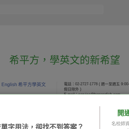
希平方
，
學英文的新希望
電話：02-2727-1778
( 週一至週五 9:00-
 English 希平方學英文
假日除外 )
E-mail：service@hopenglish.com
統編：24746401
開
 / 追蹤：
攻其不背
ICRT
隱私
名校師資
精選影片
翰林
說明
查單字用法，卻找不到答案？