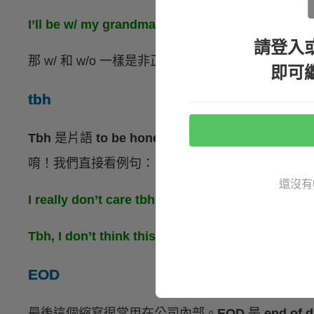
I’ll be w/ my grandma this weekend.（我
請登入
那 w/ 和 w/o 一樣是非正式用法喔！
即可
tbh
Tbh
是片語
to be honest
的簡稱，意思是「
老實說
唷！我們直接看例句：
還沒有
I really don’t care tbh.（我真的不在乎，老實說
Tbh, I don’t think this will work.（老
EOD
最後這個縮寫很常用在公司內部。
EOD
是
end of 