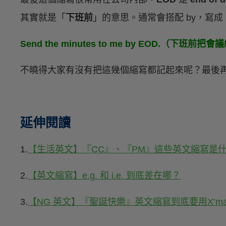
其實就是「
下班前
」的意思。通常會搭配 by，寫成
Send the minutes to me by EOD.（下班
不曉得大家有沒有把這幾個縮寫都記起來呢？最後
延伸閱讀
1.
【生活英文】『CC』、『PM』這些英文縮寫是
2.
【英文縮寫】e.g. 和 i.e. 到底差在哪？
3.
【NG 英文】『聖誕快樂』英文縮寫到底要用X’mas