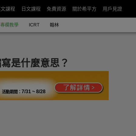
英文課程
日文課程
免費資源
關於希平方
用戶見證
專欄教學
ICRT
翰林
些縮寫是什麼意思？
7/31 ~ 8/28
活動期間：