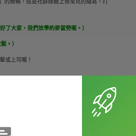
」的簡稱，這是社群媒體上很常見的縮寫，打
：
er school.（好了大家，我們放學約麥當勞喔。）
都很放鬆。）
長輩或上司喔！
種很常見的速記（shorthand）方式，不
hout
也有簡寫方式，會寫成
w/o
，很有趣
喝杯咖啡嗎？）