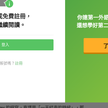
這週末會陪外婆。）
或免費註冊，
你連第一外語
繼續閱讀。
還想學好第
登入
」，句首句尾都可以放，表達意見時很常用
帳號嗎？
註冊
。）
實說，我不覺得這招行得通。）
day
的縮寫，直譯是「一天結束的時候」，那