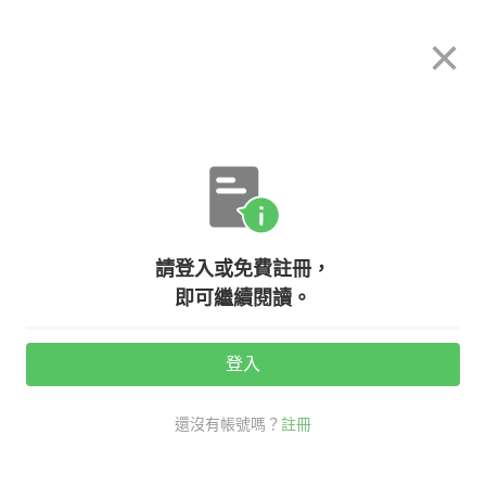
希平方
×
攻其不背
立即使用
App 開放下載中
購買課程
登入/註冊
英文專欄教學
請登入或免費註冊，
【NG英文】台式英文勒戒所，外國
即可繼續閱讀。
人聽不懂的英文，PPT 應該怎麼說？
登入
活動期間：
7/31 ~ 8/28
還沒有帳號嗎？
註冊