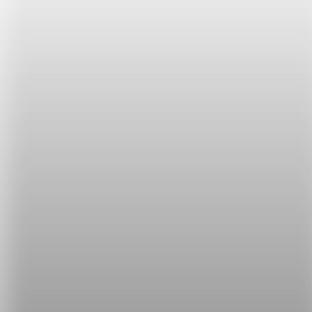
植物」喔！（大家應該都懂吧 XD）所以可以用
hyped up
表示
情緒很亢奮
。
(X) low
(O) basic
台灣人會將 low 應用在很多地方，如果要說「
某人很
沒想法，看到什麼都要學
」可以用
basic
這個字來形
容喔！