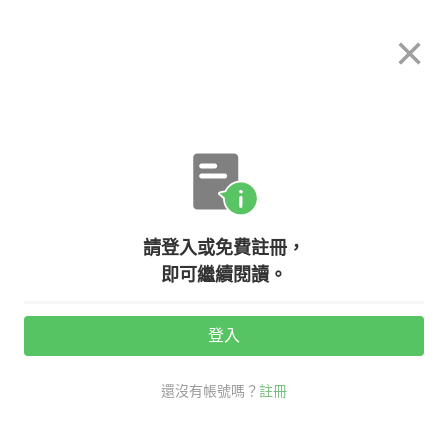
希平方
×
攻其不背
立即使用
App 開放下載中
購買課程
登入/註冊
英文專欄教學
請登入或免費註冊，
【看時事學英文】美國大選英文第三
即可繼續閱讀。
彈！『準總統』、『認輸』英文怎麼
說？
登入
還沒有帳號嗎？
註冊
活動期間：
7/31 ~ 8/28