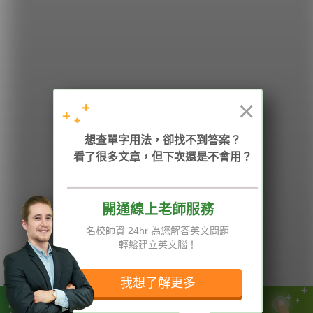
希平方
學英文的新希望
HOPE English 希平方學英文
×
加入我們 / 追蹤：
想查單字用法，卻找不到答案？
看了很多文章，但下次還是不會用？
開通線上老師服務
電話：02-2727-1778
( 週一至週五 9:00-12:00、13:30-18:00，國定假日除外 )
E-mail：service@hopenglish.com
名校師資 24hr 為您解答英文問題
統編：24746401
輕鬆建立英文腦！
攻其不背
ICRT
隱私權與服務條款
精選影片
翰林
說明與導覽
我想了解更多
每日片語
關於我們
專欄教學
媒體報導
因為英文不好無法加薪升職