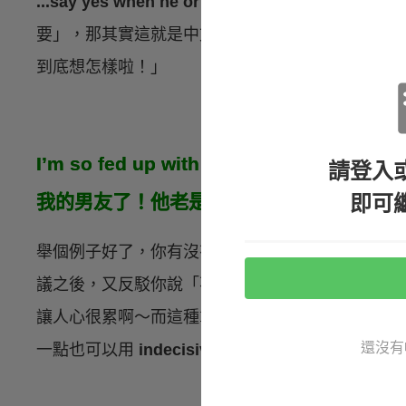
...say yes when he or she means no
字面來看是指
要」，那其實這就是中文很常講的「口是心非」。
到底想怎樣啦！」
I’m so fed up with my boyfriend! He is 
請登入
即可
我的男友了！他老是這樣優柔寡斷！）
舉個例子好了，你有沒有過這個經驗：另一半老是
議之後，又反駁你說「不要」，或甚至一直三心二
讓人心很累啊～而這種拿不定主意、沒有定見的人
還沒有
一點也可以用
indecisive
。