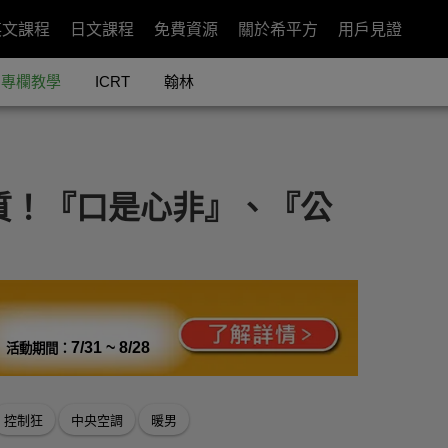
英文課程
日文課程
免費資源
關於希平方
用戶見證
專欄教學
ICRT
翰林
特質！『口是心非』、『公
7/31 ~ 8/28
活動期間：
控制狂
中央空調
暖男