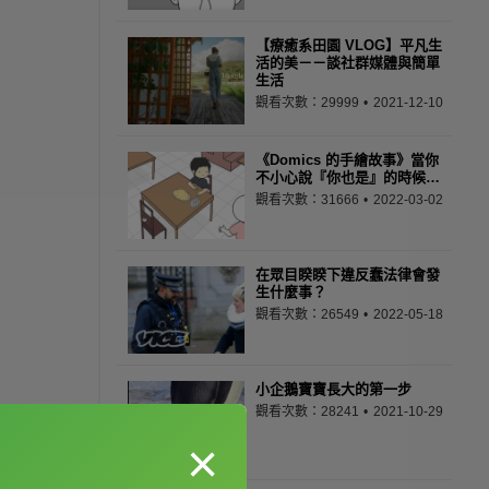
【療癒系田園 VLOG】平凡生
活的美－－談社群媒體與簡單
生活
觀看次數：29999
2021-12-10
《Domics 的手繪故事》當你
不小心說『你也是』的時候…
觀看次數：31666
2022-03-02
在眾目睽睽下違反蠢法律會發
生什麼事？
觀看次數：26549
2022-05-18
小企鵝寶寶長大的第一步
觀看次數：28241
2021-10-29
×