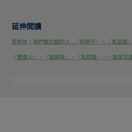
延伸閱讀
那些年，我們都討厭的人...『抓耙子』、『馬屁精
『雙面人』、『牆頭草』、『馬屁精』－－用英文