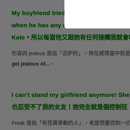
My boyfriend tried to date Kate before 
when he has any contact with h
Kate。所以每當他又跟她有任何接觸我就
形容詞 jealous 是指「忌妒的」，用在感情當
get jealous of...
。
I can’t stand my girlfriend anymore! Sh
也忍受不了我的女友！她完全就是個控制狂
Freak 是指「有怪異舉動的人」，老是想要控制