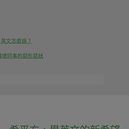
』英文怎麼說？
講壞同事的惡形惡狀