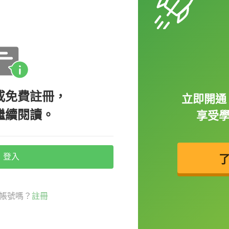
「當他 / 她意思是不要的時候，卻偏偏說
這種毛病真的讓人永遠摸不著頭，想直呼「你
always so
wishy-washy
!（我真是受夠
或免費註冊，
立即開通 
繼續閱讀。
享受
拿不定主意到底要吃什麼，而在你提出一個建
登入
意，老是做不出一個結論？這個小毛病真的會
就可以用
wishy-washy
來形容喔，或者簡單
帳號嗎？
註冊