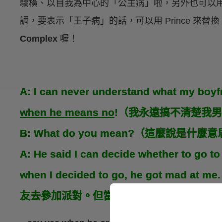
驕橫、以自我為中心的「公主病」啦，另外也可以
調，要表示「王子病」的話，可以用 Prince 來替換 P
Complex
喔！
A: I can never understand what my boyf
when he means no
!（我永遠搞不清楚我
B: What do you mean?（這麼說是什麼
A: He said I can decide whether to go to
when I decided to go, he got 
友去參加派對。但當我決定要去了之後，他