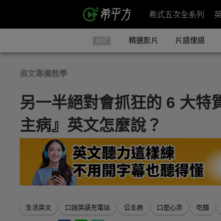
希式五次全系列
精選影片
片語俚語
英文
英文專欄教學
另一半絕對會抓狂的 6 大
主病』英文怎麼說？
生活英文
口說英語充電站
公主病
口是心非
吃醋