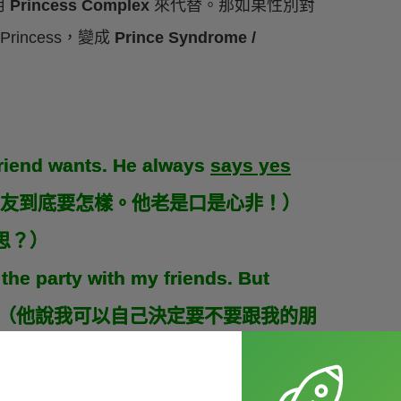
用
Princess Complex
來代替。那如果性別對
rincess，變成
Prince Syndrome /
riend wants. He always
says yes
男友到底要怎樣。他老是口是心非！）
意思？）
 the party with my friends. But
mad at me.（他說我可以自己決定要不要跟我的朋
就對我生氣。）