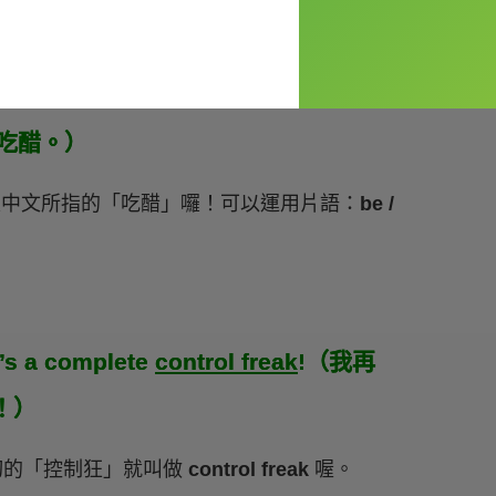
he met me. So I always
get jealous
er again.（我男友在遇見我之前試著要追
會吃醋。）
中就是中文所指的「吃醋」囉！可以運用片語：
be /
e’s a complete
control freak
!（我再
！）
一切的「控制狂」就叫做
control freak
喔。