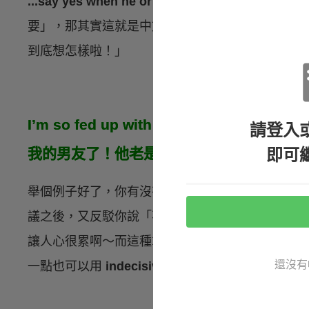
...say yes when he or she means no
字面來看是指
要」，那其實這就是中文很常講的「口是心非」。
到底想怎樣啦！」
I’m so fed up with my boyfriend! He is 
請登入
即可
我的男友了！他老是這樣優柔寡斷！）
舉個例子好了，你有沒有過這個經驗：另一半老是
議之後，又反駁你說「不要」，或甚至一直三心二
讓人心很累啊～而這種拿不定主意、沒有定見的人
還沒有
一點也可以用
indecisive
。