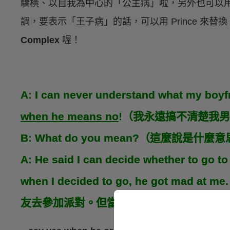
驕橫、以自我為中心的「公主病」啦，另外也可以
調，要表示「王子病」的話，可以用 Prince 來替換 P
Complex
喔！
A: I can never understand what my boyf
when he means no
!（我永遠搞不清楚我
B: What do you mean?（這麼說是什麼
A: He said I can decide whether to go to
when I decided to go, he got 
友去參加派對。但當我決定要去了之後，他