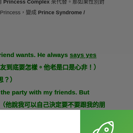
用
Princess Complex
來代替。那如果性別對
rincess，變成
Prince Syndrome /
riend wants. He always
says yes
男友到底要怎樣。他老是口是心非！）
意思？）
 the party with my friends. But
mad at me.（他說我可以自己決定要不要跟我的朋
就對我生氣。）