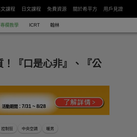
英文課程
日文課程
免費資源
關於希平方
用戶見證
專欄教學
ICRT
翰林
特質！『口是心非』、『公
7/31 ~ 8/28
活動期間：
控制狂
中央空調
暖男