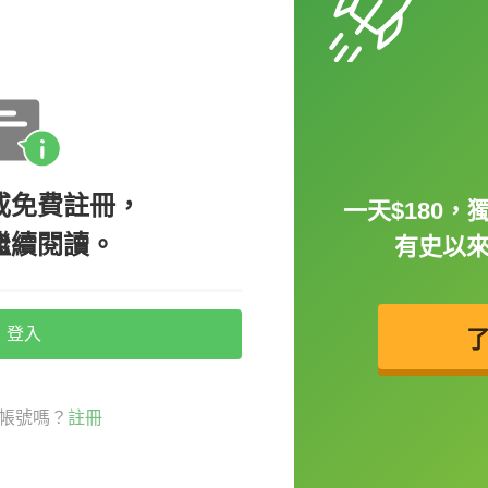
「當他 / 她意思是不要的時候，卻偏偏說
這種毛病真的讓人永遠摸不著頭，想直呼「你
always so
wishy-washy
!（我真是受夠
或免費註冊，
一天$180，
繼續閱讀。
有史以
拿不定主意到底要吃什麼，而在你提出一個建
登入
意，老是做不出一個結論？這個小毛病真的會
就可以用
wishy-washy
來形容喔，或者簡單
帳號嗎？
註冊