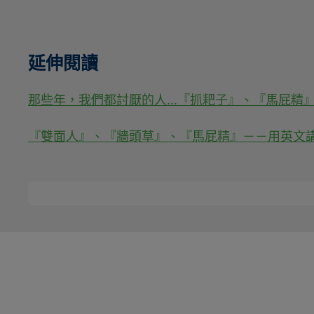
延伸閱讀
那些年，我們都討厭的人...『抓耙子』、『馬屁精
『雙面人』、『牆頭草』、『馬屁精』－－用英文