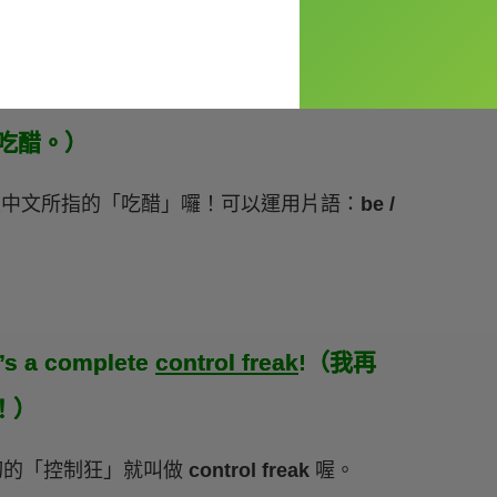
he met me. So I always
get jealous
er again.（我男友在遇見我之前試著要追
會吃醋。）
中就是中文所指的「吃醋」囉！可以運用片語：
be /
e’s a complete
control freak
!（我再
！）
一切的「控制狂」就叫做
control freak
喔。