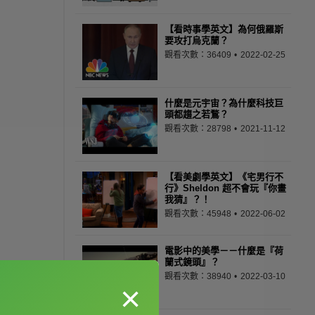
【看時事學英文】為何俄羅斯
要攻打烏克蘭？
觀看次數：36409
2022-02-25
什麼是元宇宙？為什麼科技巨
頭都趨之若鶩？
觀看次數：28798
2021-11-12
【看美劇學英文】《宅男行不
行》Sheldon 超不會玩『你畫
我猜』？！
觀看次數：45948
2022-06-02
電影中的美學－－什麼是『荷
蘭式鏡頭』？
觀看次數：38940
2022-03-10
×