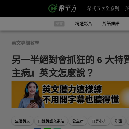
希式五次全系列
精選影片
片語俚語
英文
英文專欄教學
另一半絕對會抓狂的 6 大
主病』英文怎麼說？
生活英文
口說英語充電站
公主病
口是心非
吃醋