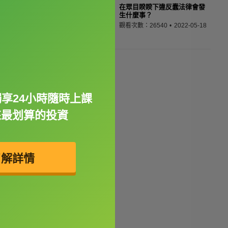
在眾目睽睽下違反蠢法律會發
生什麼事？
觀看次數：26540
2022-05-18
獨享24小時隨時上課
來最划算的投資
了解詳情