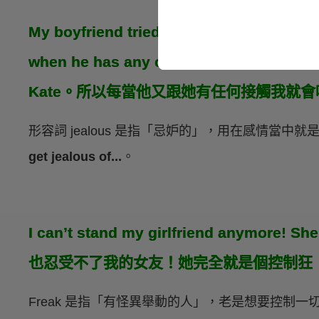
My boyfriend tried to date Kate before 
when he has any contact with h
Kate。所以每當他又跟她有任何接觸我就
形容詞 jealous 是指「忌妒的」，用在感情當
get jealous of...
。
I can’t stand my girlfriend anymore! Sh
也忍受不了我的女友！她完全就是個控制狂
Freak 是指「有怪異舉動的人」，老是想要控制