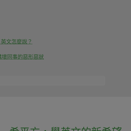
』英文怎麼說？
講壞同事的惡形惡狀