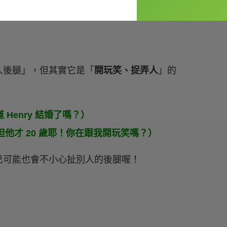
？
人後腿」，但其實它是「
開玩笑、捉弄人
」的
（你知道 Henry 結婚了嗎？）
my leg?（但他才 20 歲耶！你在跟我開玩笑嗎？）
己可能也會不小心扯別人的後腿喔！