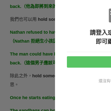
back.（他為即將到來的籃球比賽認真練習，深怕
我們也可以用
hold something back
來表示「
阻礙
請登入
Nathan refused to have children because he thou
即可
（Nathan 拒絕生小孩因為他覺得會阻礙他事業的
The man could have been more successful, but
back.（這個男子應該可以更成功，但經融危機阻
除此之外，
hold someone / something back
也有
還沒有
思。
Once he starts eating, there’s no hol
The sandbags can hold the flood back for a 