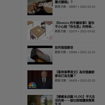
蘭式鏡頭』？
觀看次數：38997
2022-03-10
《Domics 的手繪故事》當你
不小心說『你也是』的時候…
觀看次數：31675
2022-03-02
如何寫道歉信
觀看次數：33946
2021-12-23
【看時事學英文】為何俄羅斯
要攻打烏克蘭？
觀看次數：36426
2022-02-25
【療癒系田園 VLOG】平凡生
活的美－－談社群媒體與簡單
生活