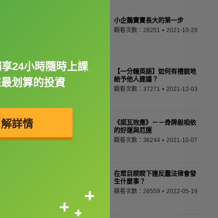
小企鵝寶寶長大的第一步
觀看次數：28251
2021-10-29
獨享24小時隨時上課
【一分鐘英語】如何有禮貌地
給予他人建議？
來最划算的投資
觀看次數：37271
2021-12-03
了解詳情
《諾瓦效應》－－骨牌般相依
的好運與厄運
觀看次數：36244
2021-10-07
在眾目睽睽下違反蠢法律會發
生什麼事？
觀看次數：26559
2022-05-18