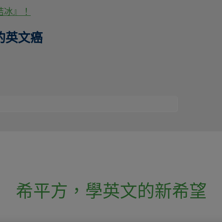
到結冰』！
的英文癌
希平方
，
學英文的新希望