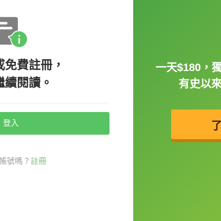
會扯了團隊的後腿。）
…的發展
」
或免費註冊，
ght that it would hold his career back.
一天$180，
繼續閱讀。
發展。）
有史以
 the economic crisis held his company
登入
礙了他公司的發展。）
「
阻擋、阻止
」某人或某物前進或做某事的意
帳號嗎？
註冊
ding him back.（當他一開始吃東西就無法阻止他了。）
while after the pouring rain.（大雨過後，沙袋