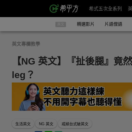
希式五次全系列
精選影片
片語俚語
英文
英文專欄教學
【NG 英文】『扯後腿』竟然不是 
leg？
生活英文
NG 英文
戒掉台式破英文