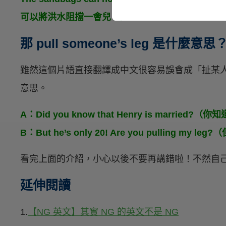
可以將洪水阻擋一會兒。）
那 pull someone’s leg 是什麼意思
雖然這個片語直接翻譯成中文很容易誤會成「扯某
意思。
A：Did you know that Henry is married?
B：But he’s only 20! Are you pulling 
看完上面的介紹，小心以後不要再講錯啦！不然自
延伸閱讀
1.
【NG 英文】其實 NG 的英文不是 NG