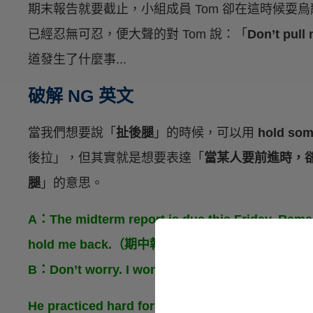
期末報告就要截止，小組成員 Tom 卻在這時候耍烏
已經忍無可忍，便大聲的對 Tom 說：「
Don’t pull 
道發生了什麼事...
破解 NG 英文
當我們想要說「
扯後腿
」的時候，可以用
hold so
後拉」，但其實就是想要表達「
當某人要前進時，
腿
」的意思。
A：The midterm report is due this Friday. Rememb
hold me back.（期中報告這個禮拜五截止。
B：Don’t worry. I won’t forget.（不要擔心
He practiced hard for the upcoming basketball 