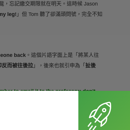
龍，忘記繳交期限就在明天。這時候 Jason
my leg!
」但 Tom 聽了卻滿頭問號，完全不知
meone back
。這個片語字面上是「將某人往
卻反而被往後拉
」，後來也就引申為「
扯後
er to email it to the professor; don’t
記得把它寄給教授，不要扯我後腿。）
。我不會忘記的。）
game for fear that he would hold the team