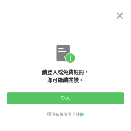
希平方
×
攻其不背
立即使用
App 開放下載中
購買課程
登入/註冊
英文專欄教學
請登入或免費註冊，
【流行英文】『認真工作』out？！
即可繼續閱讀。
來認識四個職場潮流字彙
登入
活動期間：
7/31 ~ 8/28
還沒有帳號嗎？
註冊
職場
流行英文
無聲辭職