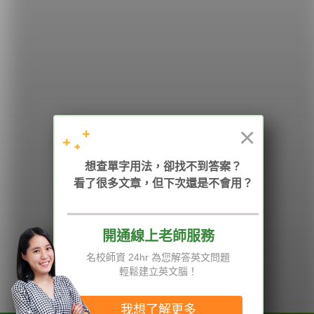
學英文的新希望
HOPE English 希平方學英文
×
加入我們 / 追蹤：
想查單字用法，卻找不到答案？
看了很多文章，但下次還是不會用？
電話：02-2727-1778
( 週一至週五 9:00-12:00、13:30-18:00，國定假日除外 )
E-mail：service@hopenglish.com
統編：24746401
開通線上老師服務
名校師資 24hr 為您解答英文問題
攻其不背
ICRT
隱私權與服務條款
輕鬆建立英文腦！
精選影片
翰林
說明與導覽
每日片語
關於我們
專欄教學
媒體報導
我想了解更多