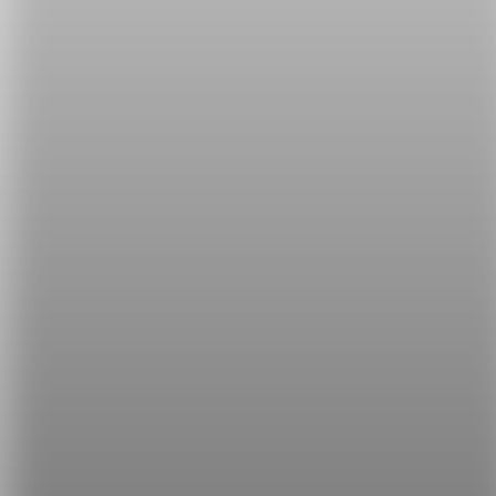
讓你充實英文，也讓你掌握潮流脈動！
延伸閱讀
1.
【流行英文】BTS 歌曲名稱原來有這些含意！
2.
【流行英文】PFP、VC、GameFi 是什麼意思？
3.
【流行英文】fax、clout、swole 是什麼意思？
希平方