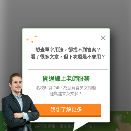
學英文的新希望
HOPE English 希平方學英文
×
加入我們 / 追蹤：
想查單字用法，卻找不到答案？
看了很多文章，但下次還是不會用？
開通線上老師服務
電話：02-2727-1778
( 週一至週五 9:00-12:00、13:30-18:00，國定假日除外 )
E-mail：service@hopenglish.com
名校師資 24hr 為您解答英文問題
統編：24746401
輕鬆建立英文腦！
攻其不背
ICRT
隱私權與服務條款
精選影片
翰林
說明與導覽
我想了解更多
每日片語
關於我們
專欄教學
媒體報導
學英文需要用對方式及累積
來不及累積，至少你要用對方法！