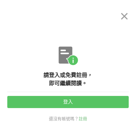
希平方
×
攻其不背
立即使用
App 開放下載中
購買課程
登入/註冊
英文專欄教學
請登入或免費註冊，
『He’s so salty.』英文不是『他很
即可繼續閱讀。
鹹。』的意思？！
登入
活動期間：
7/31 ~ 8/28
還沒有帳號嗎？
註冊