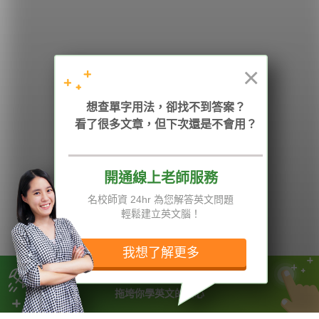
學英文的新希望
HOPE English 希平方學英文
×
加入我們 / 追蹤：
想查單字用法，卻找不到答案？
看了很多文章，但下次還是不會用？
開通線上老師服務
電話：02-2727-1778
( 週一至週五 9:00-12:00、13:30-18:00，國定假日除外 )
E-mail：service@hopenglish.com
名校師資 24hr 為您解答英文問題
統編：24746401
輕鬆建立英文腦！
攻其不背
ICRT
隱私權與服務條款
精選影片
翰林
說明與導覽
我想了解更多
每日片語
關於我們
專欄教學
媒體報導
別讓拖延
拖垮你學英文的信心