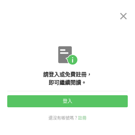
希平方
×
攻其不背
立即使用
App 開放下載中
購買課程
登入/註冊
英文專欄教學
請登入或免費註冊，
【生活英文】說者無心聽者有意，這
即可繼續閱讀。
些英文句子容易一秒惹怒外國人！
登入
活動期間：
7/31 ~ 8/28
還沒有帳號嗎？
註冊