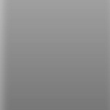
in，什麼時候要用 on 了呢？簡單的判斷方式：看看椅
子有沒有扶手或包覆感就可以判斷囉！
延伸閱讀
【多益高分達人】try to do 還是 try doing？真相是...
【多益高分達人】ready for 和 ready with，哪裡不一
樣？
希平方