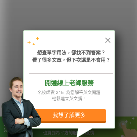
學英文的新希望
HOPE English 希平方學英文
×
加入我們 / 追蹤：
想查單字用法，卻找不到答案？
看了很多文章，但下次還是不會用？
開通線上老師服務
電話：02-2727-1778
( 週一至週五 9:00-12:00、13:30-18:00，國定假日除外 )
E-mail：service@hopenglish.com
名校師資 24hr 為您解答英文問題
統編：24746401
輕鬆建立英文腦！
攻其不背
ICRT
隱私權與服務條款
精選影片
翰林
說明與導覽
我想了解更多
每日片語
關於我們
專欄教學
媒體報導
你今天買的不只是最強效的課程
也買到希平方的服務與友情