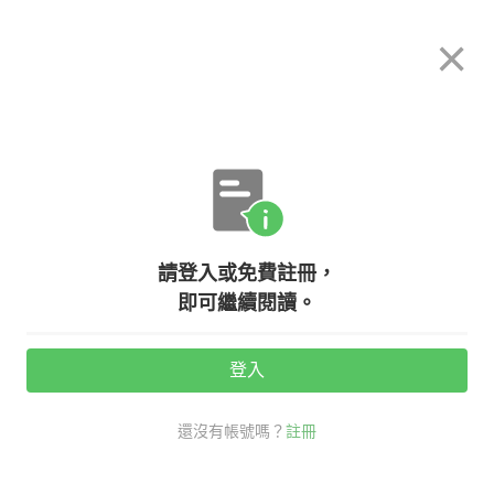
希平方
×
攻其不背
立即使用
App 開放下載中
購買課程
登入/註冊
英文專欄教學
請登入或免費註冊，
『坐在椅子上』是 sit on a chair 還
即可繼續閱讀。
是 sit in a chair？
登入
活動期間：
7/31 ~ 8/28
還沒有帳號嗎？
註冊
多益高分達人
口說英語充電站